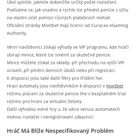
Úkol splníte, jakmile dokončíte určitý počet roztočení.
Podíváme se, jak snadno a rychle lze převést peníze z účtu
na vlastní účet pomocí různých platebních metod.
Oficiální stránky Mostbet mají licenci od Curacao eGaming
Authority.
Věrní návštěvníci získají výhody ve VIP programu, kde hráči
sbírají mince, které lze směnit za skutečné peníze.
Mince můžete získat za vklady, při přechodu na vyšší VIP
úroveň, při plnění denních úkolů nebo při registraci.
K dispozici jsou také další filtry pro třídění her.
Hrací automaty jsou návštěvníkům k dispozici v
mostbet
režimu placení za skutečné peníze the v bezplatném trial
režimu pro hraní za virtuální žetony.
Další výhodou volné hry u, že válce versus automatech
mohou roztáčet i neregistrovaní zákazníci.
Hráč Má Blíže Nespecifikovaný Problém