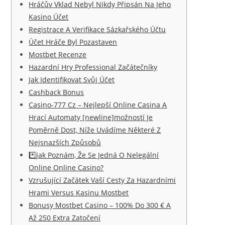
Hráčův Vklad Nebyl Nikdy Připsán Na Jeho
Kasino Účet
Registrace A Verifikace Sázkařského Účtu
Účet Hráče Byl Pozastaven
Mostbet Recenze
Hazardní Hry Professional Začátečníky
Jak Identifikovat Svůj Účet
Cashback Bonus
Casino-777 Cz – Nejlepší Online Casina A
Hrací Automaty [newline]možností Je
Poměrně Dost, Níže Uvádíme Některé Z
Nejsnazších Způsobů
*️⃣jak Poznám, Že Se Jedná O Nelegální
Online Online Casino?
Vzrušující Začátek Vaší Cesty Za Hazardními
Hrami Versus Kasinu Mostbet
Bonusy Mostbet Casino – 100% Do 300 € A
Až 250 Extra Zatočení