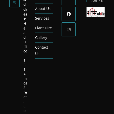
7SB PE
d
About Us
dr
es
Services
s:
H
Plant Hire
e
a
d
Gallery
O
ffi
Contact
ce
Us
,
1
5
1
A
m
os
St
re
et
,
C
ol