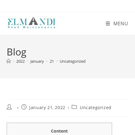
MENU
Blog
>
2022
>
January
>
21
>
Uncategorized
January 21, 2022
Uncategorized
Content