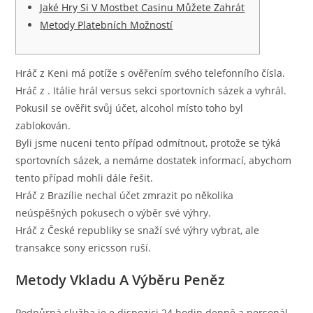
Jaké Hry Si V Mostbet Casinu Můžete Zahrát
Metody Platebních Možností
Hráč z Keni má potíže s ověřením svého telefonního čísla.
Hráč z . Itálie hrál versus sekci sportovních sázek a vyhrál.
Pokusil se ověřit svůj účet, alcohol místo toho byl
zablokován.
Byli jsme nuceni tento případ odmítnout, protože se týká
sportovních sázek, a nemáme dostatek informací, abychom
tento případ mohli dále řešit.
Hráč z Brazílie nechal účet zmrazit po několika
neúspěšných pokusech o výběr své výhry.
Hráč z České republiky se snaží své výhry vybrat, ale
transakce sony ericsson ruší.
Metody Vkladu A Výběru Peněz
Podpůrná služba je e dispozici 24 hodin denně a personál