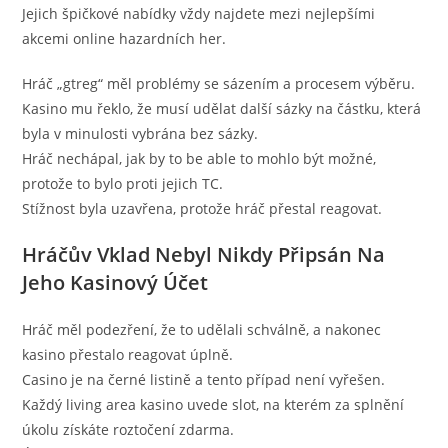
Jejich špičkové nabídky vždy najdete mezi nejlepšími
akcemi online hazardních her.
Hráč „gtreg“ měl problémy se sázením a procesem výběru.
Kasino mu řeklo, že musí udělat další sázky na částku, která
byla v minulosti vybrána bez sázky.
Hráč nechápal, jak by to be able to mohlo být možné,
protože to bylo proti jejich TC.
Stížnost byla uzavřena, protože hráč přestal reagovat.
Hráčův Vklad Nebyl Nikdy Připsán Na
Jeho Kasinový Účet
Hráč měl podezření, že to udělali schválně, a nakonec
kasino přestalo reagovat úplně.
Casino je na černé listině a tento případ není vyřešen.
Každý living area kasino uvede slot, na kterém za splnění
úkolu získáte roztočení zdarma.