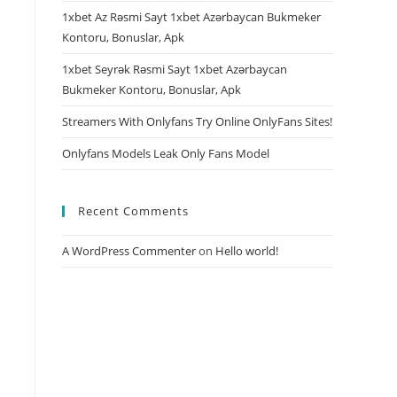
1xbet Az Rəsmi Sayt 1xbet Azərbaycan Bukmeker
Kontoru, Bonuslar, Apk
1xbet Seyrək Rəsmi Sayt 1xbet Azərbaycan
Bukmeker Kontoru, Bonuslar, Apk
Streamers With Onlyfans Try Online OnlyFans Sites!
Onlyfans Models Leak Only Fans Model
Recent Comments
A WordPress Commenter
on
Hello world!