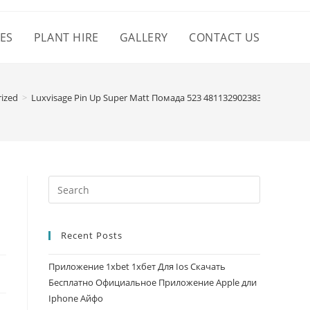
CES
PLANT HIRE
GALLERY
CONTACT US
ized
>
Luxvisage Pin Up Super Matt Помада 523 4811329023832 Qiymeti, Kred
Recent Posts
Приложение 1xbet 1хбет Для Ios Скачать
Бесплатно Официальное Приложение Apple дли
Iphone Айфо