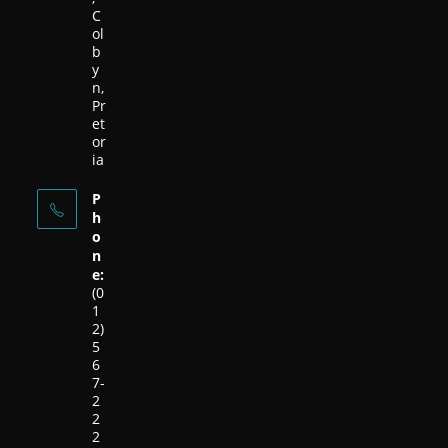
C
ol
b
y
n,
Pr
et
or
ia
P
h
o
n
e:
(0
1
2)
5
6
7-
2
2
2