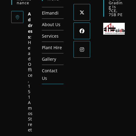
Nance
Gradin
G Is
7CE,
Elmandi
A
7SB PE
d
About Us
dr
es
Services
s:
H
Plant Hire
e
a
d
Gallery
O
ffi
Contact
ce
Us
,
1
5
1
A
m
os
St
re
et
,