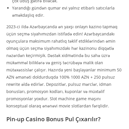
çox uduş gətirə biləcək.
Yarandığı gündən qumar evi yalnız etibarlı satıcılarla
əməkdaşlıq edir.
2023-ci ildə Azərbaycanda ən yaxşı onlayn kazino tapmaq
üçün seçmə siyahımızdan istifadə edin! Azərbaycandakı
oyunçulara maksimum rahatlıq təklif etdiklərindən əmin
olmaq üçün seçmə siyahımızdakı hər kazinonu diqqətlə
nəzərdən keçirmişik. Dəstək xidmətində bu sahə üzrə
mükəmməl biliklərə və geniş təcrübəyə malik olan
mütəxəssislər çalışır. Hazırda yeni başlayanlar minimum 50
AZN əmanəti doldurduqda 100% 1000 AZN + 250 pulsuz
rewrite əldə edirlər. Depozitlər, pulsuz mərclər, idman
bonusları, promosyon kodları, kuponlar və müxtəlif
promosyonlar yoxdur. Slot machine game maşını
konseptual olaraq ənənəvi movie slotlardan fərqlidir.
Pin-up Casino Bonus Pul Çıxarılır?