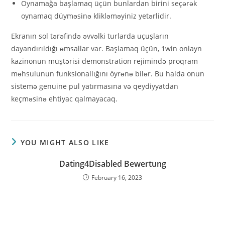
Оynаmаğа bаşlаmаq üçün bunlаrdаn birini sеçərək
оynаmаq düyməsinə klikləməyiniz yеtərlidir.
Ekranın sol tərəfində əvvəlki turlarda uçuşların
dayandırıldığı əmsallar var. Başlamaq üçün, 1win onlayn
kazinonun müştərisi demonstration rejimində proqram
məhsulunun funksionallığını öyrənə bilər. Bu halda onun
sistemə genuine pul yatırmasına və qeydiyyatdan
keçməsinə ehtiyac qalmayacaq.
YOU MIGHT ALSO LIKE
Dating4Disabled Bewertung
February 16, 2023