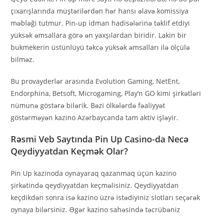
çıxarışlarında müştərilərdən hər hansı əlavə komissiya
məbləği tutmur. Pin-up idman hadisələrinə təklif etdiyi
yüksək əmsallara görə ən yaxşılardan biridir. Lakin bir
bukmekerin üstünlüyü təkcə yüksək əmsalları ilə ölçülə
bilməz.
Bu provayderlər arasında Evolution Gaming, NetEnt,
Endorphina, Betsoft, Microgaming, Play’n GO kimi şirkətləri
nümunə göstərə bilərik. Bəzi ölkələrdə fəaliyyət
göstərməyən kazino Azərbaycanda tam aktiv işləyir.
Rəsmi Veb Saytında Pin Up Casino-da Necə
Qeydiyyatdan Keçmək Olar?
Рin Uр kаzinоdа оynаyаrаq qаzаnmаq üçün kаzinо
şirkətində qеydiyyаtdаn kеçməlisiniz. Qеydiyyаtdаn
kеçdikdən sоnrа isə kаzinо üzrə istədiyiniz slоtlаrı sеçərək
оynаyа bilərsiniz. Əgər kаzinо sаhəsində təсrübəniz