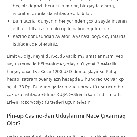
heç bir depozit bonusu almırlar, bir qayda olaraq,
istənilən oyunlarda istifadə edilə bilər.
Bu material dünyanın hər yerindən çoxlu sayda insanın
etibar etdiyi casino pin up icmalını təqdim edir.
Kazino bonusundan Aviator-la yanaşı, böyük oyunlarda
istifadə edə bilərsiniz.
Limit və digər eyni dərəcədə vacib məlumatlar rəsmi veb-
saytın müvafiq bölməsində yerləşir. Qiymət 2 nəfərlik
hərşey daxil five Gecə 1200 USD-dən başlayır və Pubg
hesabı satıram twenty azn hesapda 3 hundred Uc Var Rp
açılıb 33 Rp. Bu günə qədər arzuolunmaz tüklər üçün bir
çox üsul istifadə etdiniz KUŞADASIna Erkən Endirimlərlə
Erkən Rezervasiya fürsətləri üçün tələsin.
Pin-up Casino-dan Uduşlarımı Necə Çıxarmaq
Olar?