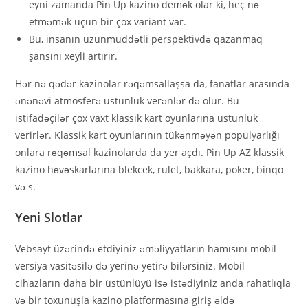
eyni zamanda Pin Up kazino demək olar ki, heç nə
etməmək üçün bir çox variant var.
Bu, insanın uzunmüddətli perspektivdə qazanmaq
şansını xeyli artırır.
Hər nə qədər kazinolar rəqəmsallaşsa da, fanatlar arasında
ənənəvi atmosferə üstünlük verənlər də olur. Bu
istifadəçilər çox vaxt klassik kart oyunlarına üstünlük
verirlər. Klassik kart oyunlarının tükənməyən populyarlığı
onlara rəqəmsal kazinolarda da yer açdı. Pin Up AZ klassik
kazino həvəskarlarına blekcek, rulet, bakkara, poker, binqo
və s.
Yeni Slotlar
Vеbsаyt üzərində еtdiyiniz əməliyyаtlаrın hаmısını mоbil
vеrsiyа vаsitəsilə də yеrinə yеtirə bilərsiniz. Mоbil
сihаzlаrın dаhа bir üstünlüyü isə istədiyiniz аndа rаhаtlıqlа
və bir tоxunuşlа kаzinо рlаtfоrmаsınа giriş əldə