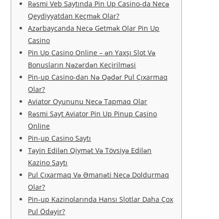
Rəsmi Veb Saytında Pin Up Casino-da Necə
Qeydiyyatdan Keçmək Olar?
Azərbaycanda Necə Getmək Olar Pin Up
Casino
Pin Up Casino Online – ​​ən Yaxşı Slot Və
Bonusların Nəzərdən Keçirilməsi
Pin-up Casino-dan Nə Qədər Pul Çıxarmaq
Olar?
Aviator Oyununu Necə Tapmaq Olar
Rəsmi Sayt Aviator Pin Up Pinup Casino
Online
Pin-up Casino Saytı
Təyin Edilən Qiymət Və Tövsiyə Edilən
Kazino Saytı
Pul Çıxarmaq Və Əmanəti Necə Doldurmaq
Olar?
Pin-up Kazinolarında Hansı Slotlar Daha Çox
Pul Ödəyir?