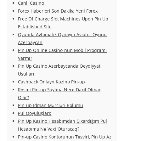
Canlı Casino
Forex Haberleri Son Dakika Yeni Forex
Free Of Charge Slot Machines Upon Pin Up
Established Site
Oyunda Avtomatik Oynayın Aviator Oyunu
Azerbaycan
Pin Up Online Casino-nun Mobil Proqramı
Varmı?
Pin Up Casino Azerbaycanda Qeydiyyat
Üsulları
Cashback Onlayn Kazino Pin-up
Rəsmi Pin-up Saytına Necə Daxil Olmaq
Olar?
Pin-up Idman Mərcləri Bölümü
Pul Qoyuluşları:
Pin Up Kazino Hesabımdan Çıxardığım Pul
Hesabıma Nə Vaxt Oturacaq?
Pin-up Casino Kontorunun Təsviri, Pin Up Az