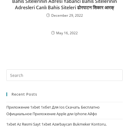
Bahis Sitelerinin Adresi Yabancı Bahis Sitelerinin
Adresleri Canlı Bahis Siteleri ढोरपाटन शिकार आरक्
December 29, 2022
May 16, 2022
Recent Posts
Приложение 1xbet 1хбет Для Ios Скачать Бесплатно
Официальное Приложение Apple дли Iphone Айфо
1xbet Az Rəsmi Sayt 1xbet Azərbaycan Bukmeker Kontoru,