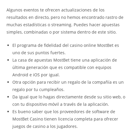
Algunos eventos te ofrecen actualizaciones de los
resultados en directo, pero no hemos encontrado rastro de
muchas estadísticas o streaming. Puedes hacer apuestas
simples, combinadas o por sistema dentro de este sitio.
El programa de fidelidad del casino online MostBet es
uno de sus puntos fuertes.
La casa de apuestas MostBet tiene una aplicación de
última generación que es compatible con equipos
Android e iOS por igual.
Otra opción para recibir un regalo de la compañía es un
regalo por tu cumpleaños.
Da igual que lo hagas directamente desde su sitio web, o
con tu dispositivo móvil a través de la aplicación.
Es bueno saber que los proveedores de software de
MostBet Casino tienen licencia completa para ofrecer
juegos de casino a los jugadores.