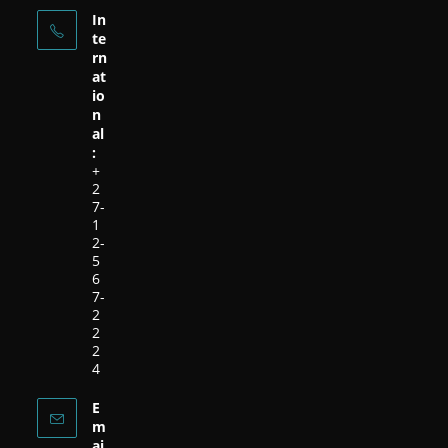
In
te
rn
at
io
n
al
:
+
2
7-
1
2-
5
6
7-
2
2
2
4
E
m
ai