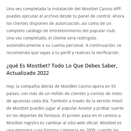
Una vez completada la instalación del Mostbet Casino APP,
puedes ejecutar el archivo desde tu panel de control. Ahora
los clientes disponen de autorización, así como de un
completo catálogo de entretenimiento del popular club.
Una vez completado, el cliente será redirigido
automáticamente a su cuenta personal. A continuación, se
recomienda que vayas a tu perfil y realices la verificación.
¿qué Es Mostbet? Todo Lo Que Debes Saber,
Actualizado 2022
Hoy, la compañía detrás de MostBet Casino opera en 93
países, con más de un millón de clientes y cientos de miles
de apuestas cada día. También a través de la versión móvil
de Mostbet puedes jugar al popular Aviator y probar suerte
en los deportes de fantasía. El primer paso en el camino a
Mostbet registro es cambiar al sitio web oficial. Mostbet es
una empresa cuya historia comienza en 2009, cuando las