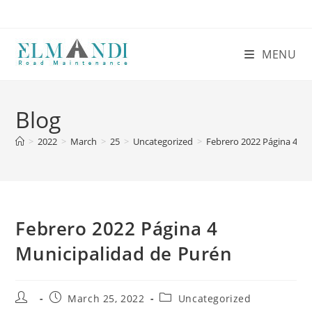
MENU
Blog
>
2022
>
March
>
25
>
Uncategorized
>
Febrero 2022 Página 4 Mu
Febrero 2022 Página 4
Municipalidad de Purén
March 25, 2022
Uncategorized