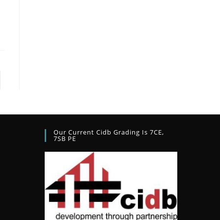
Our Current Cidb Grading Is 7CE,
7SB PE