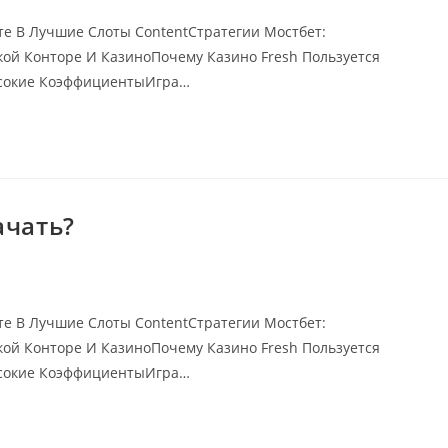
е В Лучшие Слоты ContentСтратегии Мостбет:
ой Конторе И КазиноПочему Казино Fresh Пользуется
ысокие КоэффициентыИгра…
ачать?
е В Лучшие Слоты ContentСтратегии Мостбет:
ой Конторе И КазиноПочему Казино Fresh Пользуется
ысокие КоэффициентыИгра…