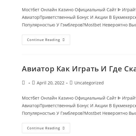
Мостбет Онлайн Казино Официальный Сайт ᐈ Играйт
АвиаторПриветственный Бонус И Акции В Букмекерск
Популярностью У Гэмблеров?Mostbet Невероятно В
Continue Reading
Авиатор Как Играть И Где Ск
April 20, 2022
Uncategorized
Мостбет Онлайн Казино Официальный Сайт ᐈ Играйт
АвиаторПриветственный Бонус И Акции В Букмекерск
Популярностью У Гэмблеров?Mostbet Невероятно В
Continue Reading