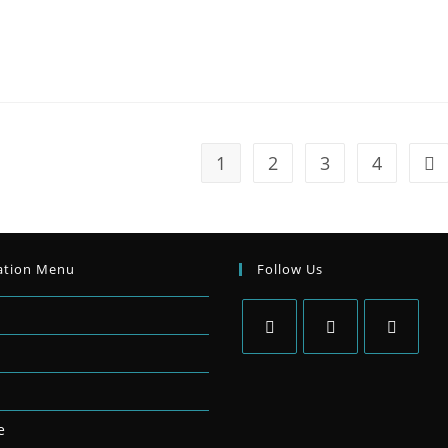
1
2
3
4
ation Menu
Follow Us
e