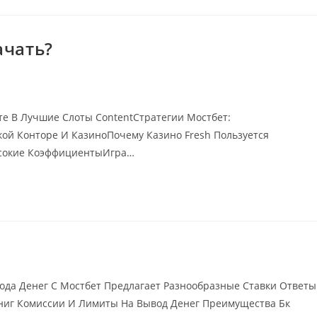
ачать?
е В Лучшие Слоты ContentСтратегии Мостбет:
ой Конторе И КазиноПочему Казино Fresh Пользуется
ысокие КоэффициентыИгра…
ода Денег С Мостбет Предлагает Разнообразные Ставки Ответы
ниг Комиссии И Лимиты На Вывод Денег Преимущества Бк