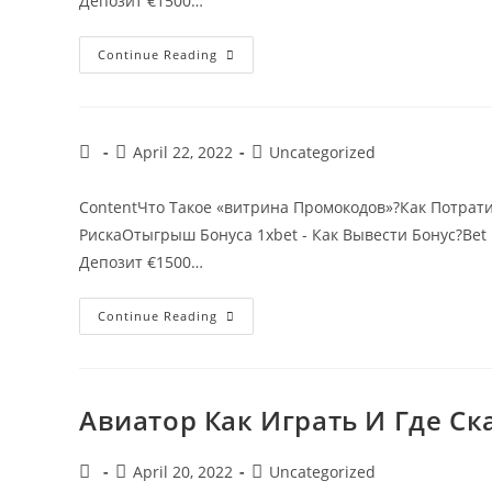
Депозит €1500…
Continue Reading
April 22, 2022
Uncategorized
ContentЧто Такое «витрина Промокодов»?Как Потрати
РискаОтыгрыш Бонуса 1xbet - Как Вывести Бонус?Bet 
Депозит €1500…
Continue Reading
Авиатор Как Играть И Где Ск
April 20, 2022
Uncategorized