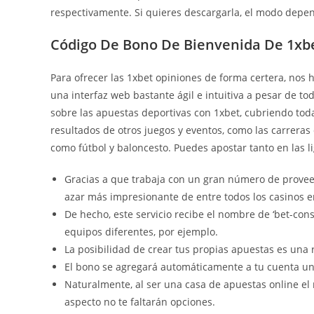
respectivamente. Si quieres descargarla, el modo depen
Código De Bono De Bienvenida De 1xb
Para ofrecer las 1xbet opiniones de forma certera, nos
una interfaz web bastante ágil e intuitiva a pesar de to
sobre las apuestas deportivas con 1xbet, cubriendo tod
resultados de otros juegos y eventos, como las carrera
como fútbol y baloncesto. Puedes apostar tanto en las
Gracias a que trabaja con un gran número de provee
azar más impresionante de entre todos los casinos en
De hecho, este servicio recibe el nombre de ‘bet-cons
equipos diferentes, por ejemplo.
La posibilidad de crear tus propias apuestas es una 
El bono se agregará automáticamente a tu cuenta una
Naturalmente, al ser una casa de apuestas online el 
aspecto no te faltarán opciones.