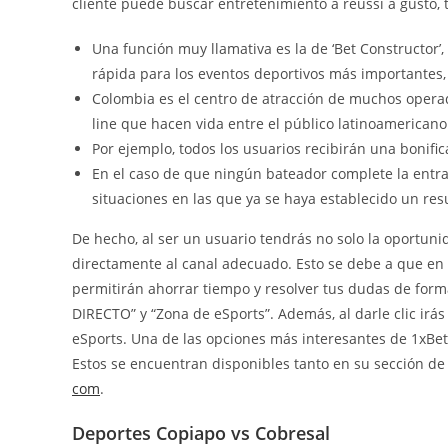
cliente puede buscar entretenimiento a réussi à gusto, 
Una función muy llamativa es la de ‘Bet Constructor
rápida para los eventos deportivos más importantes
Colombia es el centro de atracción de muchos operado
line que hacen vida entre el público latinoamericano 
Por ejemplo, todos los usuarios recibirán una bonif
En el caso de que ningún bateador complete la entra
situaciones en las que ya se haya establecido un res
De hecho, al ser un usuario tendrás no solo la oportuni
directamente al canal adecuado. Esto se debe a que en 
permitirán ahorrar tiempo y resolver tus dudas de forma
DIRECTO” y “Zona de eSports”. Además, al darle clic ir
eSports. Una de las opciones más interesantes de 1xBet
Estos se encuentran disponibles tanto en su sección d
com
.
Deportes Copiapo vs Cobresal