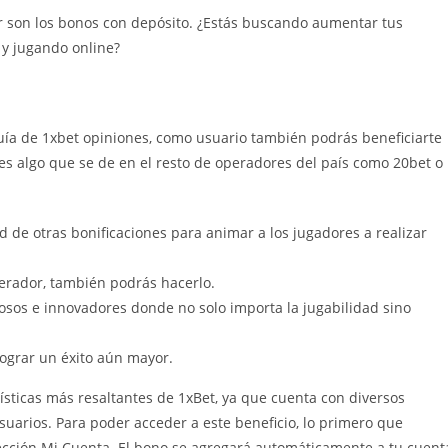
 son los bonos con depósito. ¿Estás buscando aumentar tus
 y jugando online?
uía de 1xbet opiniones, como usuario también podrás beneficiarte
es algo que se de en el resto de operadores del país como 20bet o
ad de otras bonificaciones para animar a los jugadores a realizar
perador, también podrás hacerlo.
sos e innovadores donde no solo importa la jugabilidad sino
ograr un éxito aún mayor.
ísticas más resaltantes de 1xBet, ya que cuenta con diversos
uarios. Para poder acceder a este beneficio, lo primero que
sección Mi Cuenta. El bono se agregará automáticamente a tu cuent