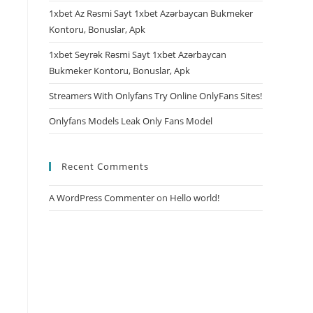
1xbet Az Rəsmi Sayt 1xbet Azərbaycan Bukmeker
Kontoru, Bonuslar, Apk
1xbet Seyrək Rəsmi Sayt 1xbet Azərbaycan
Bukmeker Kontoru, Bonuslar, Apk
Streamers With Onlyfans Try Online OnlyFans Sites!
Onlyfans Models Leak Only Fans Model
Recent Comments
A WordPress Commenter
on
Hello world!