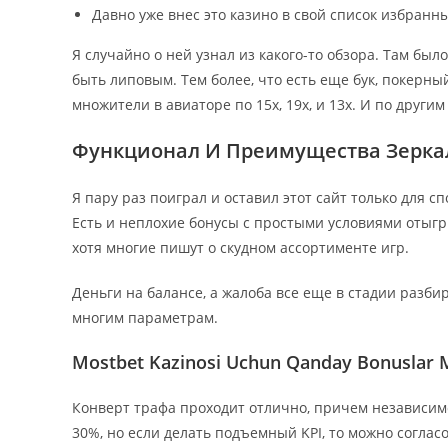
Давно уже внес это казино в свой список избранны
Я случайно о ней узнал из какого-то обзора. Там был
быть липовым. Тем более, что есть еще бук, покерный
множители в авиаторе по 15х, 19х, и 13х. И по други
Функционал И Преимущества Зерка
Я пару раз поиграл и оставил этот сайт только для с
Есть и неплохие бонусы с простыми условиями отыгры
хотя многие пишут о скудном ассортименте игр.
Деньги на балансе, а жалоба все еще в стадии разбир
многим параметрам.
Mostbet Kazinosi Uchun Qanday Bonuslar 
Конверт трафа проходит отлично, причем независимо
30%, но если делать подъемный KPI, то можно соглас