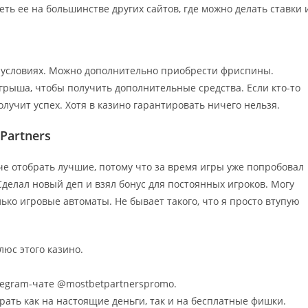
ть ее на большинстве других сайтов, где можно делать ставки 
 условиях. Можно дополнительно приобрести фриспины.
грыша, чтобы получить дополнительные средства. Если кто-то
олучит успех. Хотя в казино гарантировать ничего нельзя.
Partners
че отобрать лучшие, потому что за время игры уже попробовал
Сделал новый деп и взял бонус для постоянных игроков. Могу
олько игровые автоматы. Не бывает такого, что я просто втупую
юс этого казино.
legram-чате @mostbetpartnerspromo.
ать как на настоящие деньги, так и на бесплатные фишки.