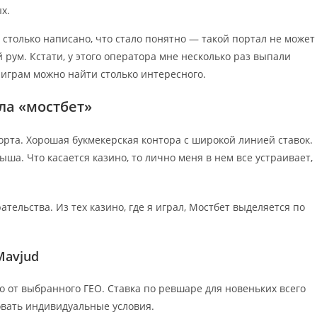
х.
о столько написано, что стало понятно — такой портал не может
 рум. Кстати, у этого оператора мне несколько раз выпали
м играм можно найти столько интересного.
ла «мостбет»
порта. Хорошая букмекерская контора с широкой линией ставок.
ша. Что касается казино, то лично меня в нем все устраивает,
ательства. Из тех казино, где я играл, Мостбет выделяется по
Mavjud
 от выбранного ГЕО. Ставка по ревшаре для новеньких всего
овать индивидуальные условия.