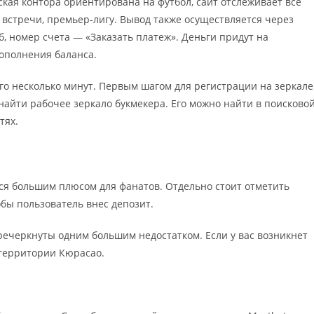
ская контора ориентирована на футбол, сайт отслеживает все
встречи, премьер-лигу. Вывод также осуществляется через
, номер счета — «Заказать платеж». Деньги придут на
ополнения баланса.
его несколько минут. Первым шагом для регистрации на зеркале
 найти рабочее зеркало букмекера. Его можно найти в поисково
тях.
тся большим плюсом для фанатов. Отдельно стоит отметить
тобы пользователь внес депозит.
еречеркнуты одним большим недостатком. Если у вас возникнет
 территории Кюрасао.