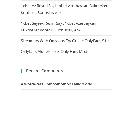
1xbet Az Rəsmi Sayt 1xbet Azərbaycan Bukmeker
Kontoru, Bonuslar, Apk
1xbet Seyrək Rəsmi Sayt 1xbet Azərbaycan
Bukmeker Kontoru, Bonuslar, Apk
Streamers With Onlyfans Try Online OnlyFans Sites!
Onlyfans Models Leak Only Fans Model
Recent Comments
A WordPress Commenter
on
Hello world!