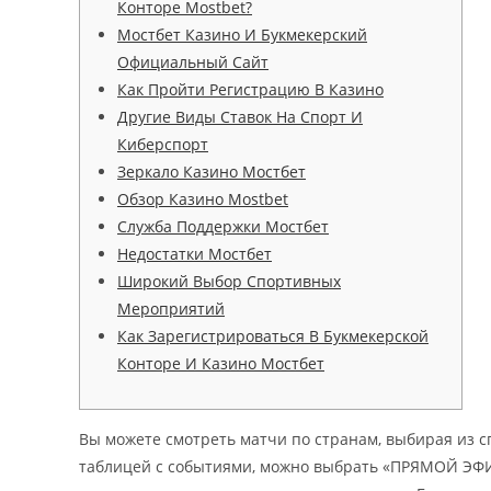
Конторе Mostbet?
Мостбет Казино И Букмекерский
Официальный Сайт
Как Пройти Регистрацию В Казино
Другие Виды Ставок На Спорт И
Киберспорт
Зеркало Казино Мостбет
Обзор Казино Mostbet
Служба Поддержки Мостбет
Недостатки Мостбет
Широкий Выбор Спортивных
Мероприятий
Как Зарегистрироваться В Букмекерской
Конторе И Казино Мостбет
Вы можете смотреть матчи по странам, выбирая из с
таблицей с событиями, можно выбрать «ПРЯМОЙ ЭФИ