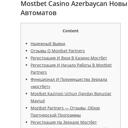
Mostbet Casino Azerbaycan Нов
Автоматов
Content
Надежный Вывод
Отзывы О Mostbet Partners
Регистрация И Вход В Казино Мостбет
Регистрация И Начало Работы В Mostbet
Partners
Функционал И Преимущества Зеркала
«мостбет»
Mostbet Kazinosi Uchun Qanday Bonuslar
Mavjud
Mostbet Partners — Отзывы, Обзор
Партнерской Программы
Регистрация На Зеркале Мостбет