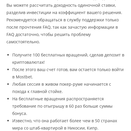
Вы можете рассчитать доходность одиночной ставки,
разделив инвестиции на коэффициент вашего решения.
Рекомендуется обращаться в службу поддержки только
после прочтения FAQ, так как зачастую информации в
FAQ достаточно, чтобы решить проблему
самостоятельно.
Получите 100 бесплатных вращений, сделав депозит в
криптовалютах!
После этого ваш счет готов, вам остается только войти
в Mostbet.
Любая сессия в живом покер-руме начинается с
похода к главной стойке.
На бесплатные вращения распространяется
требование по отыгрышу в 60 раз больше суммы
бонуса.
Известно, что она работает более чем в 50 странах
мира со штаб-квартирой в Никосии, Кипр.