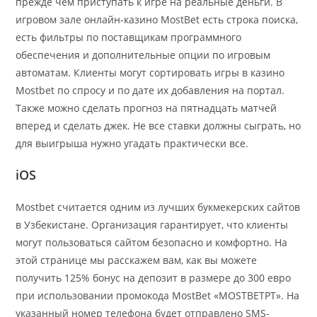
прежде чем приступать к игре на реальные деньги. В
игровом зале онлайн-казино MostBet есть строка поиска,
есть фильтры по поставщикам программного
обеспечения и дополнительные опции по игровым
автоматам. Клиенты могут сортировать игры в казино
Mostbet по спросу и по дате их добавления на портал.
Также можно сделать прогноз на пятнадцать матчей
вперед и сделать джек. Не все ставки должны сыграть, но
для выигрыша нужно угадать практически все.
iOS
Mostbet считается одним из лучших букмекерских сайтов
в Узбекистане. Организация гарантирует, что клиенты
могут пользоваться сайтом безопасно и комфортно. На
этой странице мы расскажем вам, как вы можете
получить 125% бонус на депозит в размере до 300 евро
при использовании промокода MostBet «MOSTBETPT». На
указанный номер телефона будет отправлено SMS-