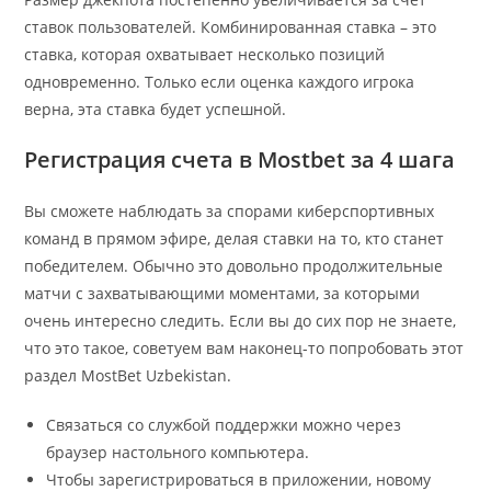
ставок пользователей. Комбинированная ставка – это
ставка, которая охватывает несколько позиций
одновременно. Только если оценка каждого игрока
верна, эта ставка будет успешной.
Регистрация счета в Mostbet за 4 шага
Вы сможете наблюдать за спорами киберспортивных
команд в прямом эфире, делая ставки на то, кто станет
победителем. Обычно это довольно продолжительные
матчи с захватывающими моментами, за которыми
очень интересно следить. Если вы до сих пор не знаете,
что это такое, советуем вам наконец-то попробовать этот
раздел MostBet Uzbekistan.
Связаться со службой поддержки можно через
браузер настольного компьютера.
Чтобы зарегистрироваться в приложении, новому