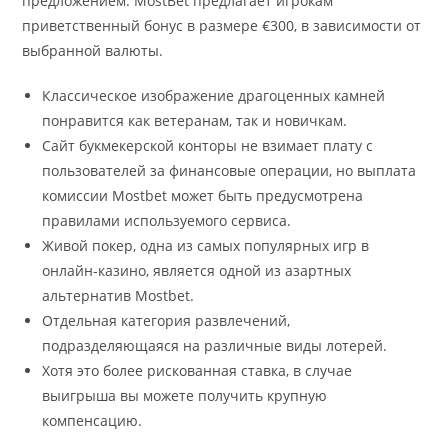
предложением. MostBet предлагает игрокам
приветственный бонус в размере €300, в зависимости от
выбранной валюты.
Классическое изображение драгоценных камней
понравится как ветеранам, так и новичкам.
Сайт букмекерской конторы не взимает плату с
пользователей за финансовые операции, но выплата
комиссии Mostbet может быть предусмотрена
правилами используемого сервиса.
Живой покер, одна из самых популярных игр в
онлайн-казино, является одной из азартных
альтернатив Mostbet.
Отдельная категория развлечений,
подразделяющаяся на различные виды лотерей.
Хотя это более рискованная ставка, в случае
выигрыша вы можете получить крупную
компенсацию.