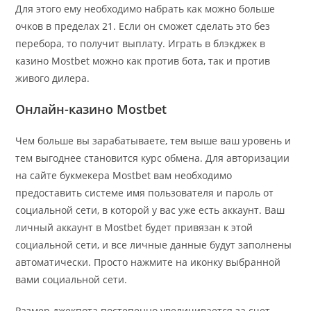
Для этого ему необходимо набрать как можно больше
очков в пределах 21. Если он сможет сделать это без
перебора, то получит выплату. Играть в блэкджек в
казино Mostbet можно как против бота, так и против
живого дилера.
Онлайн-казино Mostbet
Чем больше вы зарабатываете, тем выше ваш уровень и
тем выгоднее становится курс обмена. Для авторизации
на сайте букмекера Mostbet вам необходимо
предоставить системе имя пользователя и пароль от
социальной сети, в которой у вас уже есть аккаунт. Ваш
личный аккаунт в Mostbet будет привязан к этой
социальной сети, и все личные данные будут заполнены
автоматически. Просто нажмите на иконку выбранной
вами социальной сети.
Размер джекпота постепенно увеличивается за счет