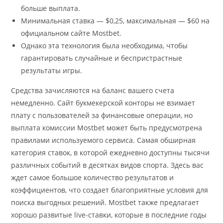
больше выплата.
Минимальная ставка — $0,25, максимальная — $60 на
официальном сайте Mostbet.
Однако эта технология была необходима, чтобы
гарантировать случайные и беспристрастные
результаты игры.
Средства зачисляются на баланс вашего счета
немедленно. Сайт букмекерской конторы не взимает
плату с пользователей за финансовые операции, но
выплата комиссии Mostbet может быть предусмотрена
правилами используемого сервиса. Самая обширная
категория ставок, в которой ежедневно доступны тысячи
различных событий в десятках видов спорта. Здесь вас
ждет самое большое количество результатов и
коэффициентов, что создает благоприятные условия для
поиска выгодных решений. Mostbet также предлагает
хорошо развитые live-ставки, которые в последние годы