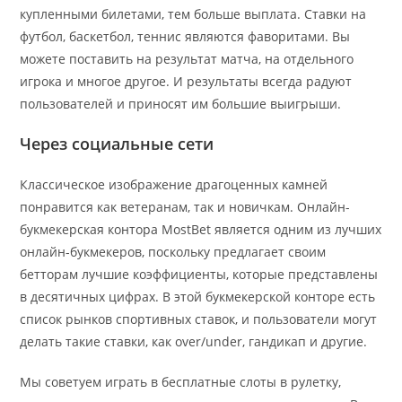
купленными билетами, тем больше выплата. Ставки на
футбол, баскетбол, теннис являются фаворитами. Вы
можете поставить на результат матча, на отдельного
игрока и многое другое. И результаты всегда радуют
пользователей и приносят им большие выигрыши.
Через социальные сети
Классическое изображение драгоценных камней
понравится как ветеранам, так и новичкам. Онлайн-
букмекерская контора MostBet является одним из лучших
онлайн-букмекеров, поскольку предлагает своим
бетторам лучшие коэффициенты, которые представлены
в десятичных цифрах. В этой букмекерской конторе есть
список рынков спортивных ставок, и пользователи могут
делать такие ставки, как over/under, гандикап и другие.
Мы советуем играть в бесплатные слоты в рулетку,