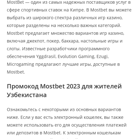
MostBet — один из самых надежных поставщиков услуг в
сфере спортивных ставок на Кипре. В Mostbet вы можете
выбрать из широкого спектра различных игр казино,
которые разделены на несколько важных категорий.
Mostbet предлагает множество вариантов игр казино,
включая джекпот, покер, баккара, настольные игры и
слоты. Известные разработчики программного
обеспечения Yggdrasil, Evolution Gaming, Ezugi,
Microgaming предлагают лучшие игры, доступные в
Mostbet.
Промокод Mostbet 2023 для жителей
Узбекистана
Ознакомьтесь с некоторыми из основных вариантов
ниже. Если у вас есть электронный кошелек, вы также
можете использовать его для осуществления платежей
или депозитов в Mostbet. К электронным кошелькам