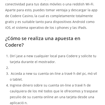
conectividad para tus datos móviles o una reddish Wi-Fi.
Aparte para esto, puedes tomar ventaja y descargar la app
de Codere Casino, la cual es completamente totalmente
gratis y es suitable tanto para dispositivos Android como
iOS, el sistema operativo de los i-phones y las iPads.
¿Cómo se realiza una apuesta en
Codere?
Dirí jase a new cualquier local para Codere y solicite tu
tarjeta durante el mostrador.
​ Acceda a new su cuenta on-line a travé h del pc, mó vil
o tablet.
Ingrese dinero sobre su cuenta on-line a travé h de
caulquiera de los mé todos que le ofrecemos y traspase
peculio de su cuenta online an una tarjeta desde una
aplicació n.