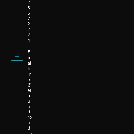
2-
5
6
7-
2
2
2
4
E
m
ai
l:
in
fo
@
el
m
a
n
di
ro
a
d.
co