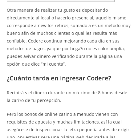
Otra manera de realizar tu gusto es depositando
directamente al local o hacerlo presencial; aquello mismo
corresponde a new los retiros, sumado a es un método muy
bueno afin de muchos clientes o qual les resulta más
confiable. Codere continua mejorando cada día en sus
métodos de pagos, ya que por hoga?o no es color amplia;
puedes avivar dinero verificando durante la página una
opción que dice “mi cuenta”.
¿Cuánto tarda en ingresar Codere?
Recibirá s el dinero durante un má ximo de 8 horas desde
la cari?o de tu percepción.
Pero los bonos de online casino a menudo vienen con
requisitos de apuesta y muchas limitaciones, así la cual
asegúrese de inspeccionar la letra pequeña antes de exigir
uno. Apuestivas sera una página web dedicada a las