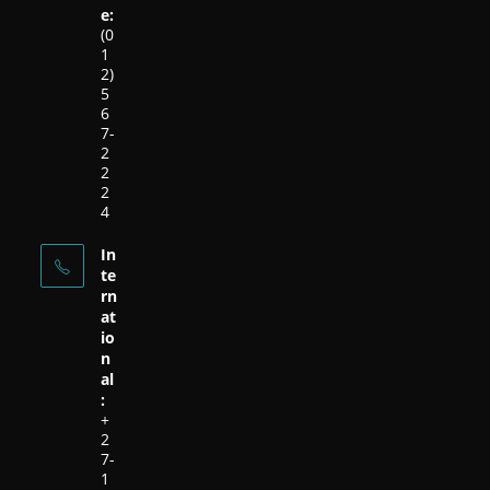
e:
(0
1
2)
5
6
7-
2
2
2
4
In
te
rn
at
io
n
al
:
+
2
7-
1