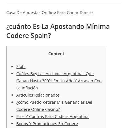
Casa De Apuestas On-line Para Ganar Dinero
¿cuánto Es La Apostando Mínima
Codere Spain?
Content
Slots
Cuáles Boy Las Acciones Argentinas Que
Ganan Hasta 300% En Un Año Y Arrasan Con
La Inflación
Artículos Relacionados
¿cómo Puedo Retirar Mis Ganancias Del
Codere Online Casino?
Pros Y Contras Para Codere Argentina
Bonos Y Promociones En Codere