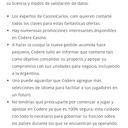
su licencia y modos de validación de datos.
Los expertos de CasinoCarlos. com quieren contarte
todos los claves para estas fantásticas ofertas.
Hay numerosas promociones interesantes disponibles
en Codere Casino.
A hacer la cusqui la nueva gestión asumida hace
pequeno, Codere salió an informar que contiene tais
como objetivo consolidar su proyecto y apoyar su
compromiso con sus unidades para negocio, incluyendo
a la Argentina.
Uno puede aguardar que Codere agregue más
selecciones de idioma para facilitar a sus jugadores en
un futuro.
No tendrías que preocuparte por comenzar a jugar y
apostar en Codere ya que es 100% segura; esta cuidado
con todo lo necesario para gobernar su función sobre
los países durante los que se encuentran ya operando.