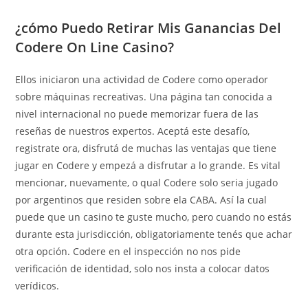
¿cómo Puedo Retirar Mis Ganancias Del
Codere On Line Casino?
Ellos iniciaron una actividad de Codere como operador
sobre máquinas recreativas. Una página tan conocida a
nivel internacional no puede memorizar fuera de las
reseñas de nuestros expertos. Aceptá este desafío,
registrate ora, disfrutá de muchas las ventajas que tiene
jugar en Codere y empezá a disfrutar a lo grande. Es vital
mencionar, nuevamente, o qual Codere solo seria jugado
por argentinos que residen sobre ela CABA. Así la cual
puede que un casino te guste mucho, pero cuando no estás
durante esta jurisdicción, obligatoriamente tenés que achar
otra opción. Codere en el inspección no nos pide
verificación de identidad, solo nos insta a colocar datos
verídicos.