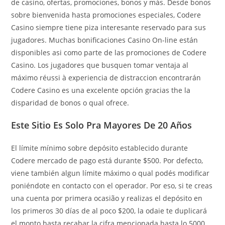
de casino, ofertas, promociones, bonos y más. Desde bonos
sobre bienvenida hasta promociones especiales, Codere
Casino siempre tiene piza interesante reservado para sus
jugadores. Muchas bonificaciones Casino On-line están
disponibles asi como parte de las promociones de Codere
Casino. Los jugadores que busquen tomar ventaja al
máximo réussi à experiencia de distraccion encontrarán
Codere Casino es una excelente opción gracias the la
disparidad de bonos o qual ofrece.
Este Sitio Es Solo Pra Mayores De 20 Años
El límite mínimo sobre depósito establecido durante
Codere mercado de pago está durante $500. Por defecto,
viene también algun límite máximo o qual podés modificar
poniéndote en contacto con el operador. Por eso, si te creas
una cuenta por primera ocasião y realizas el depósito en
los primeros 30 días de al poco $200, la odaie te duplicará
el monto hasta recabar la cifra mencionada hasta lo 5000