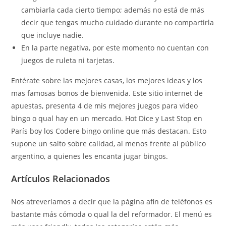
cambiarla cada cierto tiempo; además no está de más
decir que tengas mucho cuidado durante no compartirla
que incluye nadie.
En la parte negativa, por este momento no cuentan con
juegos de ruleta ni tarjetas.
Entérate sobre las mejores casas, los mejores ideas y los
mas famosas bonos de bienvenida. Este sitio internet de
apuestas, presenta 4 de mis mejores juegos para video
bingo o qual hay en un mercado. Hot Dice y Last Stop en
París boy los Codere bingo online que más destacan. Esto
supone un salto sobre calidad, al menos frente al público
argentino, a quienes les encanta jugar bingos.
Artículos Relacionados
Nos atreveríamos a decir que la página afin de teléfonos es
bastante más cómoda o qual la del reformador. El menú es