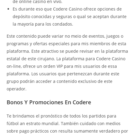
de online casino en vivo.
Es durante eso que Codere Casino ofrece opciones de
depósito conocidas y seguras o qual se aceptan durante
la mayoría para los condados.
Este contenido puede variar no meio de eventos, juegos o
programas y ofertas especiales para mis miembros de esta
plataforma. Este atractivo se puede revisar en la plataforma
estatal de este cirujano. La plataforma para Codere Casino
on-line, ofrece un orden VIP para mis usuarios de essa
plataforma. Los usuarios que pertenezcan durante este
grupo podrán acceder a contenido exclusivo de este
operador.
Bonos Y Promociones En Codere
Te brindamos el pronóstico de todos los partidos para
fútbol an estrato mundial. También cuidado con medios
sobre pago prácticos con resulta sumamente verdadero por