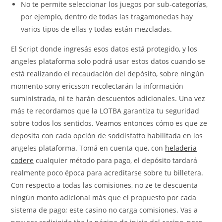
No te permite seleccionar los juegos por sub-categorías,
por ejemplo, dentro de todas las tragamonedas hay
varios tipos de ellas y todas están mezcladas.
El Script donde ingresás esos datos está protegido, y los
angeles plataforma solo podrá usar estos datos cuando se
está realizando el recaudación del depósito, sobre ningún
momento sony ericsson recolectarán la información
suministrada, ni te harán descuentos adicionales. Una vez
más te recordamos que la LOTBA garantiza tu seguridad
sobre todos los sentidos. Veamos entonces cómo es que ze
deposita con cada opción de soddisfatto habilitada en los
angeles plataforma. Tomá en cuenta que, con
heladeria
codere
cualquier método para pago, el depósito tardará
realmente poco época para acreditarse sobre tu billetera.
Con respecto a todas las comisiones, no ze te descuenta
ningún monto adicional más que el propuesto por cada
sistema de pago; este casino no carga comisiones. Vas a