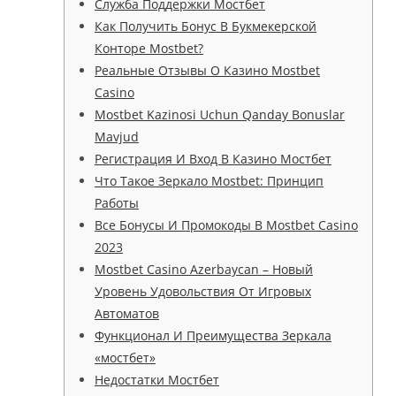
Служба Поддержки Мостбет
Как Получить Бонус В Букмекерской
Конторе Mostbet?
Реальные Отзывы О Казино Mostbet
Casino
Mostbet Kazinosi Uchun Qanday Bonuslar
Mavjud
Регистрация И Вход В Казино Мостбет
Что Такое Зеркало Mostbet: Принцип
Работы
Все Бонусы И Промокоды В Mostbet Casino
2023
Mostbet Casino Azerbaycan – Новый
Уровень Удовольствия От Игровых
Автоматов
Функционал И Преимущества Зеркала
«мостбет»
Недостатки Мостбет