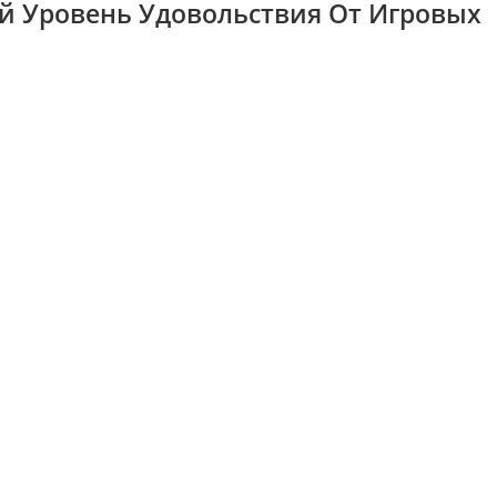
ый Уровень Удовольствия От Игровых