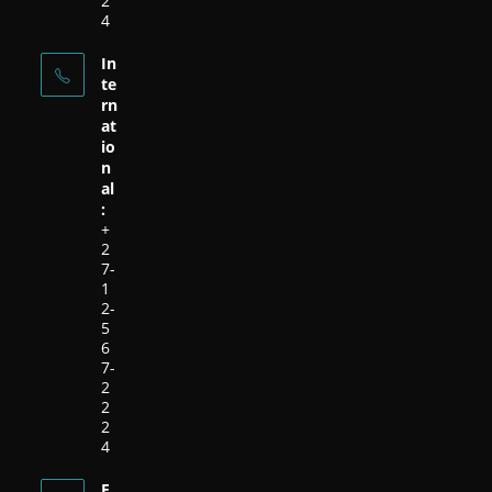
2
4
In
te
rn
at
io
n
al
:
+
2
7-
1
2-
5
6
7-
2
2
2
4
E