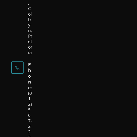
,
C
ol
b
y
n,
Pr
et
or
ia
P
h
o
n
e:
(0
1
2)
5
6
7-
2
2