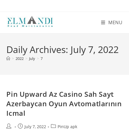
MENU
Daily Archives: July 7, 2022
>
2022
>
July
>
7
Pin Upward Az Casino Sah Sayt
Azerbaycan Oyun Avtomatlarının
Icmal
July 7, 2022
PinUp apk