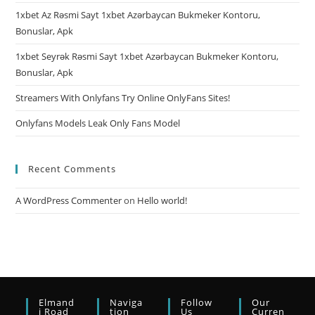
1xbet Az Rəsmi Sayt 1xbet Azərbaycan Bukmeker Kontoru,
Bonuslar, Apk
1xbet Seyrək Rəsmi Sayt 1xbet Azərbaycan Bukmeker Kontoru,
Bonuslar, Apk
Streamers With Onlyfans Try Online OnlyFans Sites!
Onlyfans Models Leak Only Fans Model
Recent Comments
A WordPress Commenter
on
Hello world!
Elmand
Naviga
Follow
Our
I Road
Tion
Us
Curren