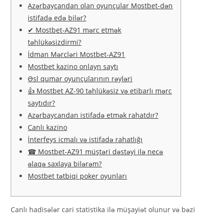
Azərbaycandan olan oyunçular Mostbet-dən
istifadə edə bilər?
✔ Mostbet-AZ91 mərc etmək
təhlükəsizdirmi?
İdman Mərcləri Mostbet-AZ91
Mostbet kazino onlayn saytı
Əsl qumar oyunçularının rəyləri
👍 Mostbet AZ-90 təhlükəsiz və etibarlı mərc
saytıdır?
Azərbaycandan istifadə etmək rahatdır?
Canlı kazino
İnterfeys icmalı və istifadə rahatlığı
☎ Mostbet-AZ91 müştəri dəstəyi ilə necə
əlaqə saxlaya bilərəm?
Mostbet tətbiqi poker oyunları
Canlı hadisələr cari statistika ilə müşayiət olunur və bəzi