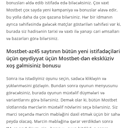
bonusları əldə edib istifadə edə biləcəksiniz. Çox vaxt
Mostbet çox sayda yeni kampaniya və bonuslar əlavə edir,
bu yolla daha da çox qazana bilərsiniz. Hər bir idmanın
ayrıca səhifəsində gələcək matçlar göstərilən səhifəsi var ki,
burada siz hadisənin tarixi və vaxtı ilə yanaşı cari əmsalları
və bazarları görə bilərsiniz.
Mostbet-az45 saytının bütün yeni istifadəçiləri
üçün qeydiyyat üçün Mostbet-dən eksklüziv
xoş gəlmisiniz bonusu
Sonra isə istədiyiniz oyunu seçin, sadəcə klikləyin və
yüklənməsini gözləyin. Bundan sonra oyunun menyusunu
görəcəksiniz, burada oyunun müxtəlif düymələri və
variantlarını görə bilərsiniz. Demək olar ki, bütün Mostbet
slotlarında mərclərin müxtəlif növlərini seçə bilərsiniz. Siz
mərci seçəndə mərcin məbləğini daxil etmək üçün bir sahə
peyda olacaq. Mərcin məbləğinə qərar verdikdən sonra