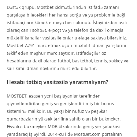
Dəstək qrupu, Mostbet xidmətlərindən istifadə zamanı
qarşılaşa biləcəkləri hər hansı sorğu və ya problemlə bağlı
istifadəçilərə kömək etməyə həsr olunub. İstəyinizdən asılı
olaraq canlı söhbət, e-poçt və ya telefon da daxil olmaqla
müxtəlif kanallar vasitəsilə onlarla əlaqə saxlaya bilərsiniz.
Mostbet-AZ91 mərc etmək üçün müxtəlif idman yarışlarını
təklif edən məşhur mərc saytıdır. İstifadəçilər öz
hesablarına daxil olaraq futbol, basketbol, tennis, xokkey və
sair kimi idman növlərinə mərc edə bilərlər.
Hesabı tətbiq vasitəsilə yaratmalıyam?
MOSTBET, əsasən yeni başlayanlar tərəfindən
qiymətləndirilən geniş və genişləndirilmiş bir bonus
sisteminə malikdir. Bu yaxşı bir nüfuz və peşəkar
qumarbazların yüksək tərifinə sahib olan bir bukmeker.
Əvvəlcə bukmeyker MDB ölkələrində geniş yer şəbəkəsi
yaradaraq işləyirdi. 2014-cü ildə MostBet.com portalının