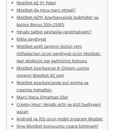
Mostbet AZ 91 Poker
Mostbet-də necə mərc etməli?
Mostbet-AZ91 Azərbaycanda bukmeker və
kazino Bonus 550+250FS
Hesabı tətbiq vasitəsilə yaratmalıyam?
kliklə qeydiyyat
Mostbet-az45 saytının bütün yeni
istifadəçiləri üçün qeydiyyat üçün Mostbet-
dən eksklüziv xoş gəlmisiniz bonusu
Mostbet Azerbaycan ᐈ Onlayn casino
oynayın Mostbet AZ sayt
Mostbet Azərbaycanda pul qoyma və
çıxarma metodları
Mərci Necə Oynamaq Olar
Creepy Hour: Hesabı artır və gizli hədiyyəni
qazan
Android və İOS üçün mobil proqram Mosbet
Niyə Mostbet bonusumu çıxara bilmirəm?