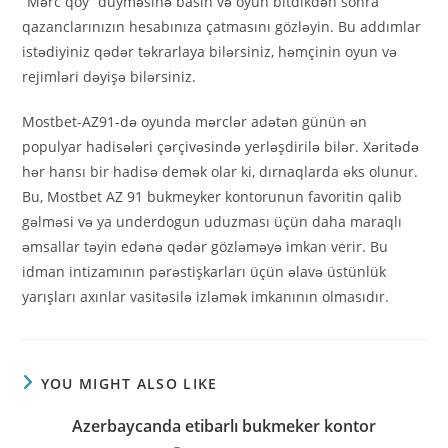
“Mərc qoy” düyməsinə basın və oyun bitdikdən sonra
qazanclarınızın hesabınıza çatmasını gözləyin. Bu addımlar
istədiyiniz qədər təkrarlaya bilərsiniz, həmçinin oyun və
rejimləri dəyişə bilərsiniz.
Mostbet-AZ91-də oyunda mərclər adətən günün ən
populyar hadisələri çərçivəsində yerləşdirilə bilər. Xəritədə
hər hansı bir hadisə demək olar ki, dırnaqlarda əks olunur.
Bu, Mostbet AZ 91 bukmeyker kontorunun favoritin qalib
gəlməsi və ya underdogun uduzması üçün daha maraqlı
əmsallar təyin edənə qədər gözləməyə imkan verir. Bu
idman intizamının pərəstişkarları üçün əlavə üstünlük
yarışları axınlar vasitəsilə izləmək imkanının olmasıdır.
YOU MIGHT ALSO LIKE
Azerbaycanda etibarlı bukmeker kontor