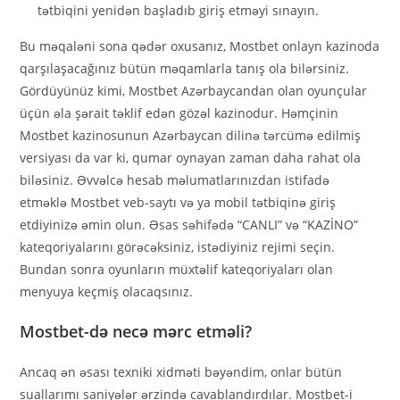
tətbiqini yenidən başladıb giriş etməyi sınayın.
Bu məqaləni sona qədər oxusanız, Mostbet onlayn kazinoda
qarşılaşacağınız bütün məqamlarla tanış ola bilərsiniz.
Gördüyünüz kimi, Mostbet Azərbaycandan olan oyunçular
üçün əla şərait təklif edən gözəl kazinodur. Həmçinin
Mostbet kazinosunun Azərbaycan dilinə tərcümə edilmiş
versiyası da var ki, qumar oynayan zaman daha rahat ola
biləsiniz. Əvvəlcə hesab məlumatlarınızdan istifadə
etməklə Mostbet veb-saytı və ya mobil tətbiqinə giriş
etdiyinizə əmin olun. Əsas səhifədə “CANLI” və “KAZİNO”
kateqoriyalarını görəcəksiniz, istədiyiniz rejimi seçin.
Bundan sonra oyunların müxtəlif kateqoriyaları olan
menyuya keçmiş olacaqsınız.
Mostbet-də necə mərc etməli?
Ancaq ən əsası texniki xidməti bəyəndim, onlar bütün
suallarımı saniyələr ərzində cavablandırdılar. Mostbet-i