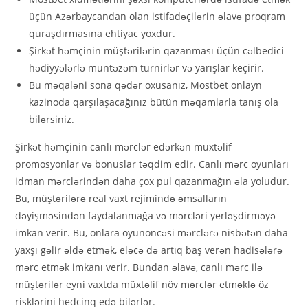
üçün Azərbaycandan olan istifadəçilərin əlavə proqram
quraşdırmasına ehtiyac yoxdur.
Şirkət həmçinin müştərilərin qazanması üçün cəlbedici
hədiyyələrlə müntəzəm turnirlər və yarışlar keçirir.
Bu məqaləni sona qədər oxusanız, Mostbet onlayn
kazinoda qarşılaşacağınız bütün məqamlarla tanış ola
bilərsiniz.
Şirkət həmçinin canlı mərclər edərkən müxtəlif
promosyonlar və bonuslar təqdim edir. Canlı mərc oyunları
idman mərclərindən daha çox pul qazanmağın əla yoludur.
Bu, müştərilərə real vaxt rejimində əmsalların
dəyişməsindən faydalanmağa və mərcləri yerləşdirməyə
imkan verir. Bu, onlara oyunöncəsi mərclərə nisbətən daha
yaxşı gəlir əldə etmək, eləcə də artıq baş verən hadisələrə
mərc etmək imkanı verir. Bundan əlavə, canlı mərc ilə
müştərilər eyni vaxtda müxtəlif növ mərclər etməklə öz
risklərini hedcinq edə bilərlər.