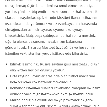
quraşdırmaq üçün bu addımlara əməl etməsinə ehtiyac
yoxdur, çünki tətbiq endirildikdən sonra dərhal avtomatik
olaraq quraşdırılacaq. Nəticədə Mostbet ikonası cihazınızın
əsas ekranında görünəcək və siz Azərbaycanın harasında
olmağınızdan asılı olmayaraq oyununuzu oynaya
biləcəksiniz. Matç başa çatdıqdan dərhal sonra mərciniz
uğurlu olarsa, qazancınız hesabınızın balansına
göndəriləcək. Siz artıq Mostbet üzvüsünüz və hesabınızı
istənilən vaxt istənilən yerdə istifadə edə bilərsiniz.
Bilmək lazımdır ki, Rusiya saytına giriş mostbet.ru digər
ölkələrdən heç bir oyunçu yoxdur.
Orta reytinqli oyunlar arasında olan futbol maçlarına
belə 600-dən çox bazarlar mövcuddur.
Komanda istənilən sualları cavablandırmaqdan və lazım
olduqda yardım göstərməkdən həmişə məmnundur
Maraqlandığınız oyunu adı və ya provayderinə görə
sürətlə tapmaq və onu sevimlilərinizə əlavə etmək üçün