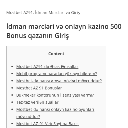
Mostbet-AZ91: İdman Mərcləri və Giriş
İdman mərcləri və onlayn kazino 500
Bonus qazanın Giriş
Content
Mostbet-AZ91-də Əsas Əmsallar
Mobil proqramı haradan yükləyə bilərəm?
Mostbet-də hansı əmsal növləri mövcuddur?
Mostbet AZ 91 Bonuslar
Bukmeker kontorunun lisenziyası varmı?
Tez-tez verilən suallar
Mostbet-də hansı onlayn kazino oyunları
mövcuddur?
Mostbet AZ-91 Veb Saytına Baxış