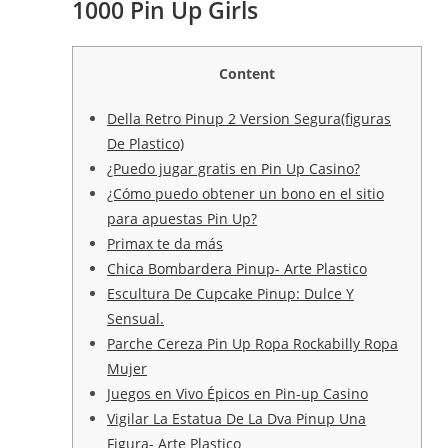
1000 Pin Up Girls
Content
Della Retro Pinup 2 Version Segura(figuras
De Plastico)
¿Puedo jugar gratis en Pin Up Casino?
¿Cómo puedo obtener un bono en el sitio
para apuestas Pin Up?
Primax te da más
Chica Bombardera Pinup- Arte Plastico
Escultura De Cupcake Pinup: Dulce Y
Sensual.
Parche Cereza Pin Up Ropa Rockabilly Ropa
Mujer
Juegos en Vivo Épicos en Pin-up Casino
Vigilar La Estatua De La Dva Pinup Una
Figura- Arte Plastico