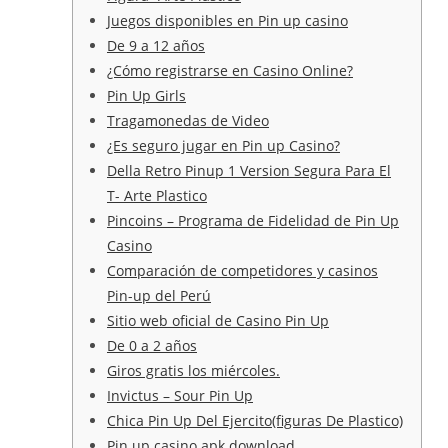
Juegos disponibles en Pin up casino
De 9 a 12 años
¿Cómo registrarse en Casino Online?
Pin Up Girls
Tragamonedas de Video
¿Es seguro jugar en Pin up Casino?
Della Retro Pinup 1 Version Segura Para El
T- Arte Plastico
Pincoins – Programa de Fidelidad de Pin Up
Casino
Comparación de competidores y casinos
Pin-up del Perú
Sitio web oficial de Casino Pin Up
De 0 a 2 años
Giros gratis los miércoles.
Invictus – Sour Pin Up
Chica Pin Up Del Ejercito(figuras De Plastico)
Pin up casino apk download