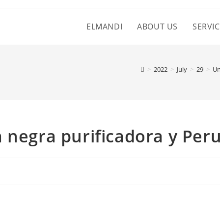
ELMANDI
ABOUT US
SERVI
>
2022
>
July
>
29
>
Un
 negra purificadora y Per