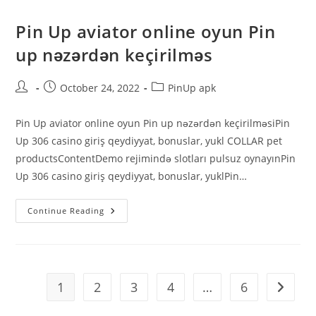
Pin Up aviator️ online oyun Pin
up nəzərdən keçirilməs
October 24, 2022
PinUp apk
Pin Up aviator️ online oyun Pin up nəzərdən keçirilməsiPin
Up 306 casino giriş qeydiyyat, bonuslar, yukl COLLAR pet
productsContentDemo rejimində slotları pulsuz oynayınPin
Up 306 casino giriş qeydiyyat, bonuslar, yuklPin…
Continue Reading
1
2
3
4
…
6