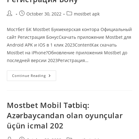
October 30, 2022
mostbet apk
Мостбет БК Mostbet Букмекерская контора Официальный
сайт Регистрация БонусСкачать приложение Mostbet для
Android APK и iOS в 1 клик 2023ContentКак скачать
Mostbet на iPhone?Обновление приложения Mostbet до
последней версии 2023Регистрация…
Continue Reading
Mostbet Mobil Tətbiq:
Azərbaycandan olan oyunçular
üçün icmal 202