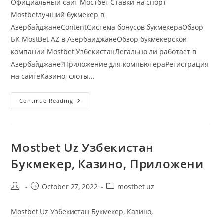
Официальный сайт Мостбет Ставки на спорт
Mostbetлучший букмекер в
АзербайджанеContentСистема бонусов букмекераОбзор
БК MostBet AZ в АзербайджанеОбзор букмекерской
компании Mostbet УзбекистанЛегально ли работает в
Азербайджане?Приложение для компьютераРегистрация
на сайтеКазино, слоты…
Continue Reading
Mostbet Uz Узбекистан
Букмекер, Казино, Приложени
October 27, 2022
mostbet uz
Mostbet Uz Узбекистан Букмекер, Казино,