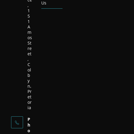
Us
,
1
5
1
A
m
os
St
re
et
,
C
ol
b
y
n,
Pr
et
or
ia
P
h
o