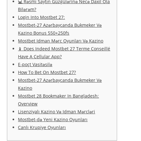
💻 Rəsmi Saytın Güzgülərinə Necə Daxil Ola
Bilərəm?
Login Into Mostbet 27:
Mostbet-27 Azərbaycanda Bukmeker Və
Kazino Bonus 550+250fs
Mostbet Idman Mərc Oyunları Və Kazino
📱 Does Indeed Mostbet 27 Terme Conseillé
Have A Cellular App?
E-poçt Vasitəsilə
How To Bet On Mostbet 27?
Mostbet-27 Azərbaycanda Bukmeker Və
Kazino
Mostbet 28 Bookmaker In Bangladesh:
Overview
Lisenziyalı Kazino Və Idman Mərcləri
Mostbet-də Yeni Kazino Oyunları
Canlı Krupiye Oyunları