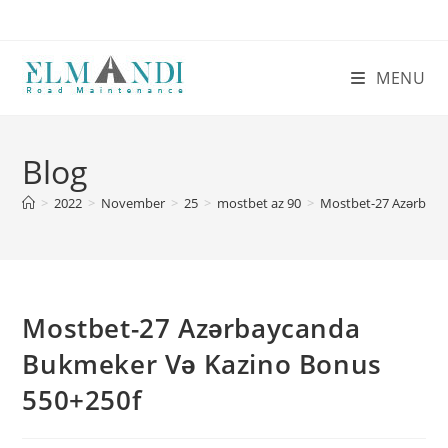
MENU
Blog
>
2022
>
November
>
25
>
mostbet az 90
>
Mostbet-27 Azərbayc
Mostbet-27 Azərbaycanda
Bukmeker Və Kazino Bonus
550+250f