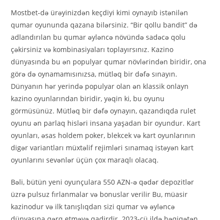
Mostbet-də ürəyinizdən keçdiyi kimi oynayıb istənilən
qumar oyununda qazana bilərsiniz. “Bir qollu bandit” də
adlandırılan bu qumar əyləncə növündə sadəcə qolu
çəkirsiniz və kombinasiyaları toplayırsınız. Kazino
dünyasında bu ən populyar qumar növlərindən biridir, ona
görə də oynamamısınızsa, mütləq bir dəfə sınayın.
Dünyanın hər yerində populyar olan ən klassik onlayn
kazino oyunlarından biridir, yəqin ki, bu oyunu
görmüsünüz. Mütləq bir dəfə oynayın, qazandıqda rulet
oyunu ən parlaq hisləri insana yaşadan bir oyundur. Kart
oyunları, əsas holdem poker, blekcek və kart oyunlarının
digər variantları müxtəlif rejimləri sınamaq istəyən kart
oyunlarını sevənlər üçün çox maraqlı olacaq.
Bəli, bütün yeni oyunçulara 550 AZN-ə qədər depozitlər
üzrə pulsuz fırlanmalar və bonuslar verilir Bu, müasir
kazinodur və ilk tanışlıqdan sizi qumar və əyləncə
dünyasına qərq etməyə qadirdir. 2023-cü ildə həqiqətən