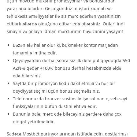
üçün mövcud müxtəlif promosyonlar və bonuslardan
yararlana bilərlər. Gecə-gündüz müştəri xidməti və
təhlükəsiz əməliyyatlar ilə siz mərc edərkən vəsaitinizin
etibarlı əllərdə olduğuna etibar edə bilərsiniz. Onları indi
sınayın və onlayn idman mərclərinin həyəcanını yaşayın!
Bəzən elə hallar olur ki, bukmeker kontor marjadan
tamamilə imtina edir.
Qeydiyyatdan dərhal sonra siz ilk dəfə pul qoyduqda 550
AZN-ə qədər +100% bonusu dərhal hesabınızda əldə
edə bilərsiniz.
Saytda bir promosyon kodu daxil etməli və hər bir
qeydiyyat seçimi üçün bonus seçməlisiniz.
Telefonunuzda brauzer vasitəsilə işə salınan o, veb-sayt
funksiyalarının bütün dəstini ehtiva edir.
Bununla belə, mərc edə biləcəyiniz şərtlərə daha çox
diqqət yetirilməlidir.
Sadəcə Mostbet partnyorlarından istifadə edin, dostlarınızı