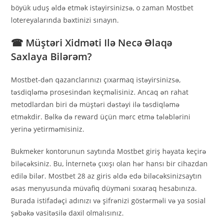
böyük uduş əldə etmək istəyirsinizsə, o zaman Mostbet
lotereyalarında bəxtinizi sınayın.
☎ Müştəri Xidməti Ilə Necə Əlaqə
Saxlaya Bilərəm?
Mostbet-dən qazanclarınızı çıxarmaq istəyirsinizsə,
təsdiqləmə prosesindən keçməlisiniz. Ancaq ən rahat
metodlardan biri də müştəri dəstəyi ilə təsdiqləmə
etməkdir. Bəlkə də reward üçün mərc etmə tələblərini
yerinə yetirməmisiniz.
Bukmeker kontorunun saytında Mostbet giriş həyata keçirə
biləcəksiniz. Bu, İnternetə çıxışı olan hər hansı bir cihazdan
edilə bilər. Mostbet 28 az giris əldə edə biləcəksinizsaytın
əsas menyusunda müvafiq düyməni sıxaraq hesabınıza.
Burada istifadəçi adınızı və şifrənizi göstərməli və ya sosial
şəbəkə vasitəsilə daxil olmalısınız.