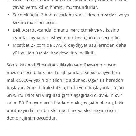
cavab verməkdən həmişə məmnundurlar.
Seçmək üçün 2 bonus variantı var – idman mərcləri və ya
kazino mərcləri üçün.
Bəli, Azərbaycanda idmana mərc etmək və ya kazino
oyunları oynamaq istəyən hər kəs üçün əla seçimdir.
Mostbet 27 com-da əvvəlki qeydiyyat üsullarından daha
yüksək təhlükəsizlik səviyyəsinə malikdir.
Sonra kazino bölməsinə klikləyin və müəyyən bir oyun
növünü seçə bilərsiniz. Fərqli janrlara və xüsusiyyətlərə
malik 6000-ə yaxın bir silahlı quldur va. Əgər siz haradan
başlayacağınızı bilmirsinizsə, flutto yeni başlayanlar üçün
ən sərfəli slotları vurğuladığımız aşağıdakı cədvələ nəzər
salın. Bütün oyunları istifadə etmək çox çətin olacaq, lakin
unutmayın ki, hər bir slot machine və slot maşını üçün
demo rejimi mövcuddur.