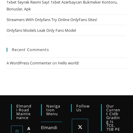
1xbet Seyrək Rəsmi Sayt 1xbet Azərbaycan Bukmeker Kontoru,
Bonuslar, Apk
Streamers With Onlyfans Try Online OnlyFans Sites!
Onlyfans Models Leak Only Fans Model
Recent Comments
A WordPress Commenter
on
Hello world!
Elmand
Naviga
Follow
Our
I Road
Tion
Us
Curren
Mainte
Menu
T Cidb
Nance
Gradin
G Is
7CE,
Elmandi
A
7SB PE