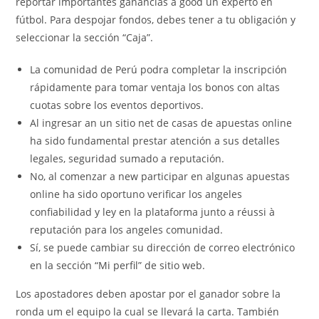
reportar importantes ganancias a good un experto en
fútbol. Para despojar fondos, debes tener a tu obligación y
seleccionar la sección “Caja”.
La comunidad de Perú podra completar la inscripción
rápidamente para tomar ventaja los bonos con altas
cuotas sobre los eventos deportivos.
Al ingresar an un sitio net de casas de apuestas online
ha sido fundamental prestar atención a sus detalles
legales, seguridad sumado a reputación.
No, al comenzar a new participar en algunas apuestas
online ha sido oportuno verificar los angeles
confiabilidad y ley en la plataforma junto a réussi à
reputación para los angeles comunidad.
Sí, se puede cambiar su dirección de correo electrónico
en la sección “Mi perfil” de sitio web.
Los apostadores deben apostar por el ganador sobre la
ronda um el equipo la cual se llevará la carta. También