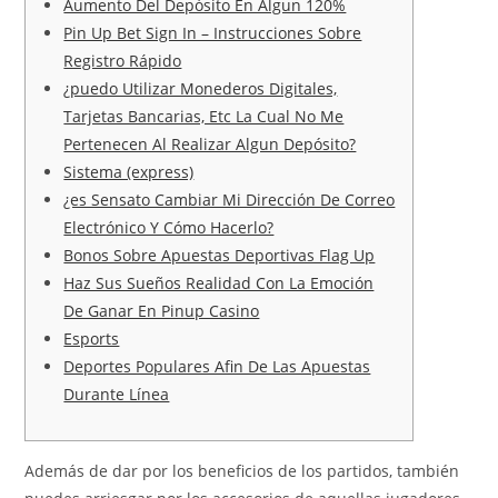
Aumento Del Depósito En Algun 120%
Pin Up Bet Sign In – Instrucciones Sobre
Registro Rápido
¿puedo Utilizar Monederos Digitales,
Tarjetas Bancarias, Etc La Cual No Me
Pertenecen Al Realizar Algun Depósito?
Sistema (express)
¿es Sensato Cambiar Mi Dirección De Correo
Electrónico Y Cómo Hacerlo?
Bonos Sobre Apuestas Deportivas Flag Up
Haz Sus Sueños Realidad Con La Emoción
De Ganar En Pinup Casino
Esports
Deportes Populares Afin De Las Apuestas
Durante Línea
Además de dar por los beneficios de los partidos, también