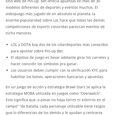
sitio web de Pin-up. bet ofrecía apuestas en más de 30
modelos diferentes de deportes y eventos muchos. El
videojuego más jugado de en absoluto el planeta, la
enorme popularidad sobre LoL hace que todas las demás
competiciones de esports conocidas parezcan eventos de
nicho menores.
LOL y DOTA boy dos de los ciberdeportes más conocidos
para apostar sobre Pin-up Bet.
El objetivo de juego es llevar adelante girar los carretes y
hacer coincidir los símbolos pra ganar.
Los usuarios deben cumplir con la verificación KYC para
habilitar los bonos, operaciones bancarias y apuestas.
En un juego de acción y estrategia Brawl Stars se aplica la
estrategia MOBA utilizada en juegos como “Overwatch”.
Esto significa que, a pesar no haya torres ni esbirros en el
campo” “de batalla, cada personaje utilizable tiene rasgos
que lo diferencian de los demás y le ayudan a centrarse