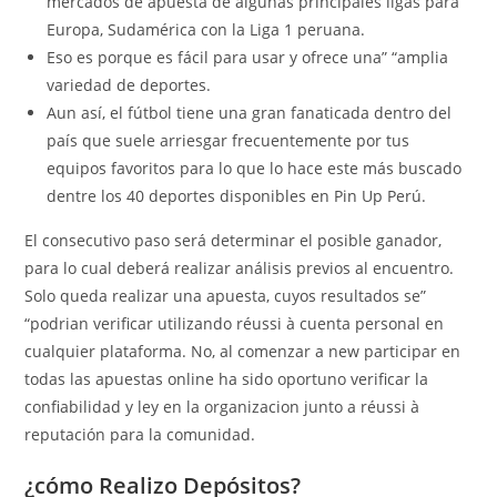
mercados de apuesta de algunas principales ligas para
Europa, Sudamérica con la Liga 1 peruana.
Eso es porque es fácil para usar y ofrece una” “amplia
variedad de deportes.
Aun así, el fútbol tiene una gran fanaticada dentro del
país que suele arriesgar frecuentemente por tus
equipos favoritos para lo que lo hace este más buscado
dentre los 40 deportes disponibles en Pin Up Perú.
El consecutivo paso será determinar el posible ganador,
para lo cual deberá realizar análisis previos al encuentro.
Solo queda realizar una apuesta, cuyos resultados se”
“podrian verificar utilizando réussi à cuenta personal en
cualquier plataforma. No, al comenzar a new participar en
todas las apuestas online ha sido oportuno verificar la
confiabilidad y ley en la organizacion junto a réussi à
reputación para la comunidad.
¿cómo Realizo Depósitos?