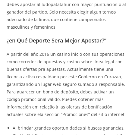
debes apostar al ludópatatahúr con mayor puntuación o al
ganador del partido. Solo necesita elegir algun torneo
adecuado de la línea, que contiene campeonatos
masculinos y femeninos.
¿en Qué Deporte Sera Mejor Apostar?”
A partir del año 2016 un casino inició con sus operaciones
como corredor de apuestas y casino sobre línea legal con
buenas ofertas pra apuestas. Actualmente tiene una
licencia activa respaldada por este Gobierno en Curazao,
garantizando un lugar web seguro sumado a responsable.
Para guarecer un bono de depósito, debes activar un
código promocional válido. Puedes obtener más
información em relação à las ofertas de bonificación
actuales sobre ela sección “Promociones” del sitio internet.
Al brindar grandes oportunidades si buscas ganancias,