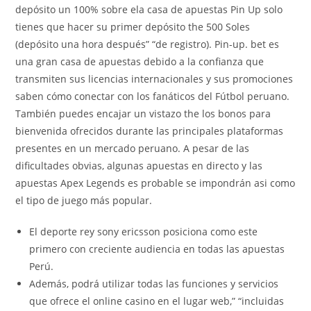
depósito un 100% sobre ela casa de apuestas Pin Up solo
tienes que hacer su primer depósito the 500 Soles
(depósito una hora después” “de registro). Pin-up. bet es
una gran casa de apuestas debido a la confianza que
transmiten sus licencias internacionales y sus promociones
saben cómo conectar con los fanáticos del Fútbol peruano.
También puedes encajar un vistazo the los bonos para
bienvenida ofrecidos durante las principales plataformas
presentes en un mercado peruano. A pesar de las
dificultades obvias, algunas apuestas en directo y las
apuestas Apex Legends es probable se impondrán asi como
el tipo de juego más popular.
El deporte rey sony ericsson posiciona como este
primero con creciente audiencia en todas las apuestas
Perú.
Además, podrá utilizar todas las funciones y servicios
que ofrece el online casino en el lugar web,” “incluidas