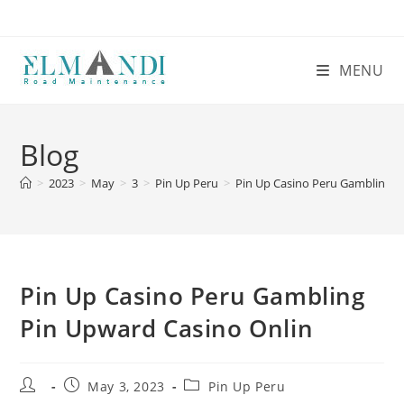
MENU
Blog
>
2023
>
May
>
3
>
Pin Up Peru
>
Pin Up Casino Peru Gambling P
Pin Up Casino Peru Gambling
Pin Upward Casino Onlin
May 3, 2023
Pin Up Peru