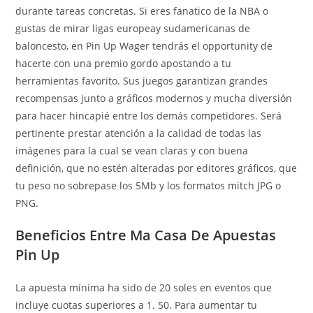
durante tareas concretas. Si eres fanatico de la NBA o
gustas de mirar ligas europeay sudamericanas de
baloncesto, en Pin Up Wager tendrás el opportunity de
hacerte con una premio gordo apostando a tu
herramientas favorito. Sus juegos garantizan grandes
recompensas junto a gráficos modernos y mucha diversión
para hacer hincapié entre los demás competidores. Será
pertinente prestar atención a la calidad de todas las
imágenes para la cual se vean claras y con buena
definición, que no estén alteradas por editores gráficos, que
tu peso no sobrepase los 5Mb y los formatos mitch JPG o
PNG.
Beneficios Entre Ma Casa De Apuestas
Pin Up
La apuesta mínima ha sido de 20 soles en eventos que
incluye cuotas superiores a 1. 50. Para aumentar tu