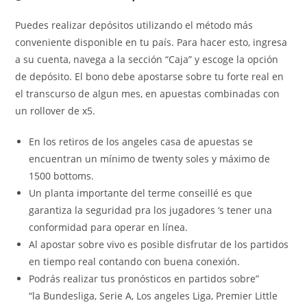
Puedes realizar depósitos utilizando el método más
conveniente disponible en tu país. Para hacer esto, ingresa
a su cuenta, navega a la sección “Caja” y escoge la opción
de depósito. El bono debe apostarse sobre tu forte real en
el transcurso de algun mes, en apuestas combinadas con
un rollover de x5.
En los retiros de los angeles casa de apuestas se
encuentran un mínimo de twenty soles y máximo de
1500 bottoms.
Un planta importante del terme conseillé es que
garantiza la seguridad pra los jugadores ‘s tener una
conformidad para operar en línea.
Al apostar sobre vivo es posible disfrutar de los partidos
en tiempo real contando con buena conexión.
Podrás realizar tus pronósticos en partidos sobre”
“la Bundesliga, Serie A, Los angeles Liga, Premier Little