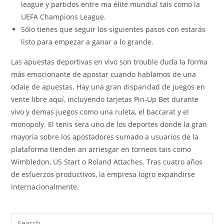
league y partidos entre ma élite mundial tais como la
UEFA Champions League.
Sólo tienes que seguir los siguientes pasos con estarás
listo para empezar a ganar a lo grande.
Las apuestas deportivas en vivo son trouble duda la forma
más emocionante de apostar cuando hablamos de una
odaie de apuestas. Hay una gran disparidad de juegos en
vente libre aquí, incluyendo tarjetas Pin-Up Bet durante
vivo y demas juegos como una ruleta, el baccarat y el
monopoly. El tenis sera uno de los deportes donde la gran
mayoría sobre los apostadores sumado a usuarios de la
plataforma tienden an arriesgar en torneos tais como
Wimbledon, US Start o Roland Attaches. Tras cuatro años
de esfuerzos productivos, la empresa logro expandirse
internacionalmente.