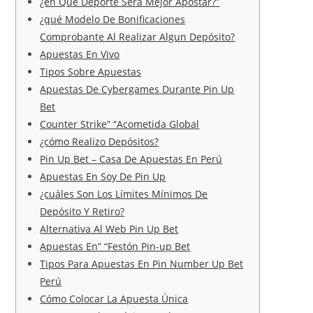
¿en Qué Deporte Sera Mejor Apostar?”
¿qué Modelo De Bonificaciones
Comprobante Al Realizar Algun Depósito?
Apuestas En Vivo
Tipos Sobre Apuestas
Apuestas De Cybergames Durante Pin Up
Bet
Counter Strike” “Acometida Global
¿cómo Realizo Depósitos?
Pin Up Bet – Casa De Apuestas En Perú
Apuestas En Soy De Pin Up
¿cuáles Son Los Límites Mínimos De
Depósito Y Retiro?
Alternativa Al Web Pin Up Bet
Apuestas En” “Festón Pin-up Bet
Tipos Para Apuestas En Pin Number Up Bet
Perú
Cómo Colocar La Apuesta Única