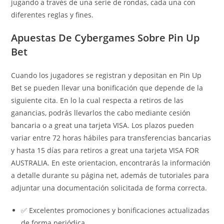
jugando a través de una serie de rondas, cada una con
diferentes reglas y fines.
Apuestas De Cybergames Sobre Pin Up
Bet
Cuando los jugadores se registran y depositan en Pin Up
Bet se pueden llevar una bonificación que depende de la
siguiente cita. En lo la cual respecta a retiros de las
ganancias, podrás llevarlos the cabo mediante cesión
bancaria o a great una tarjeta VISA. Los plazos pueden
variar entre 72 horas hábiles para transferencias bancarias
y hasta 15 días para retiros a great una tarjeta VISA FOR
AUSTRALIA. En este orientacion, encontrarás la información
a detalle durante su página net, además de tutoriales para
adjuntar una documentación solicitada de forma correcta.
✅ Excelentes promociones y bonificaciones actualizadas
de forma periódica.