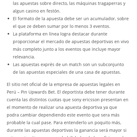
las apuestas sobre directo, las máquinas tragaperras y
algun casino en festón.
El formato de la apuesta debe ser un acumulador, sobre
el que ze deben sumar por lo menos 3 eventos.
La plataforma en línea logra destacar durante
proporcionar el mercado de apuestas deportivas en vivo
más completo junto a los eventos que incluye mayor
relevancia.
Las apuestas exprés de un match son un subconjunto
de las apuestas especiales de una casa de apuestas.
El sitio net oficial de la empresa de apuestas legales en
Perú – Pin Upwards Bet. El deportista debe tener durante
cuenta las distintos cuotas que sony ericsson presentan en
el momento de realizar una apuesta deportiva ya que
podra cambiar dependiendo este evento que sera más
probable la cual pase. Para entenderlo un poquito más,
durante las apuestas deportivas la ganancia será mayor si