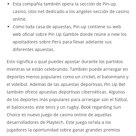
Esta compañía también opera la sección de Pin-up.
casino, sitio net dedicado a los angeles sección de casino
online.
Como toda casa de apuestas, Pin-up contiene su web
web oficial sobre Pin Up Gamble donde reúne a new los
apostadores sobre Perú para llevar adelante sus
diferentes apuestas.
Esto significa o qual puedes apostar durante los partidos
mientras se están celebrando. También puede arriesgar en
deportes menos populares como un cricket, el balonmano y
el voleibol. Además de las apuestas deportivas, Pin Up Bet
también ofrece apuestas deportivas cibernéticas. Algunos
de los deportes más populares para arriesgar son el fútbol,
el baloncesto, este tenis y un rugby. Book regarding Sun
Choice es nuevo juego de casino online de aquellas
desarrolladores de Playtech. Este juego se?ala a los
jugadores la oportunidad sobre ganar grandes premios