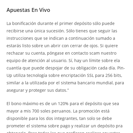
Apuestas En Vivo
La bonificación durante el primer depósito sólo puede
recibirse una única sucesión. Sólo tienes que seguir las
instrucciones que se indican a continuación sumado a
estarás listo sobre un abrir con cerrar de ojos. Si quiere
rechazar su cuenta, póngase en contacto scam nuestro
equipo de atención al usuario. Sí, hay un límite sobre ela
cuantía que puede despojar de su obligación cada día. Pin-
Up utiliza tecnología sobre encriptación SSL para 256 bits,
similar a la utilizada por el sistema bancario mundial, para
asegurar y proteger sus datos.”
El bono máximo es de un 120% para el depósito que sea
mayor a mis 700 soles peruanos. La promoción está
disponible para los dos integrantes, tan solo se debe
prometer el sistema sobre pago y realizar un depósito pra