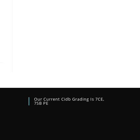
Our Current Cidb Grading Is 7CE,
7SB PE