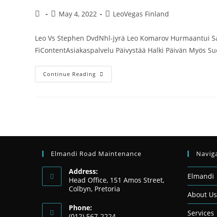
May 4, 2022
LeoVegas Finland
Leo Vs Stephen DvdNhl-jyrä Leo Komarov Hurmaantui Sauv
FiContentAsiakaspalvelu Päivystää Halki Päivän Myös Su
Continue Reading
Elmandi Road Maintenance
Navig
Address:
Elmandi
Head Office, 151 Amos Street,
Colbyn, Pretoria
About Us
Phone:
Services
(012) 567-2224