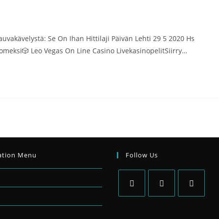
akävelystä: Se On Ihan Hittilaji Päivän Lehti 29 5 2020 Hs
omeksi🎲 Leo Vegas On Line Casino LivekasinopelitSiirry…
ation Menu
Follow Us