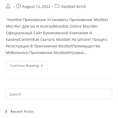
August 12, 2022
mostbet kirish
"mostbet Приложение Установить Приложение Mostbet
Мостбет Для Ios И AndroidMostbet Online Мостбет
Официальный Сайт Букмекерской Компании И
КазиноContentКак Скачать Mostbet На Iphone? Процесс
Регистрации В Приложении MostbetПреимущества
Мобильного Приложения MostbetИгровые…
Continue Reading
Recent Posts