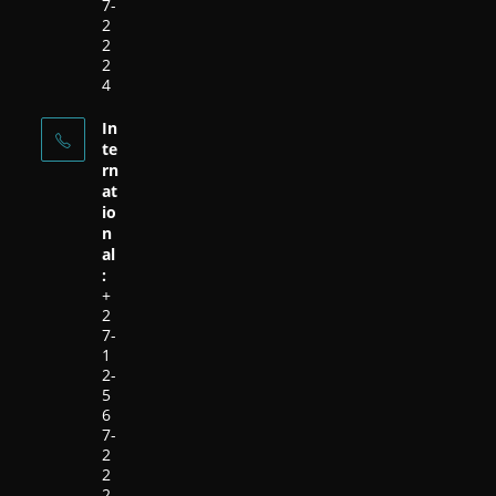
7-
2
2
2
4
In
te
rn
at
io
n
al
:
+
2
7-
1
2-
5
6
7-
2
2
2