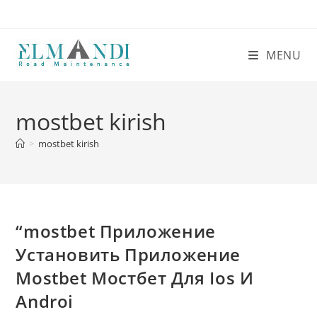
MENU
mostbet kirish
>
mostbet kirish
“mostbet Приложение
Установить Приложение
Mostbet Мостбет Для Ios И
Androi