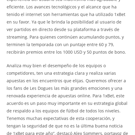
eficiente. Los avances tecnológicos y el alcance que ha
tenido el internet son herramientas que ha utilizado 1xBet
en su favor. Ya que le brinda la posibilidad al usuario de
ver partidos en directo desde su plataforma a través de
streaming. Para quienes continúen acumulando puntos, y
terminen la temporada con un puntaje entre 60 y 79,
recibirán premios entre los 1000 USD y 50 puntos de bono.
Analiza muy bien el desempeño de los equipos o
competidores, ten una estrategia clara y realiza varias
apuestas en los encuentros que elijas. Queremos ofrecer a
los fans de Les Dogues las más grandes emociones y una
renovada experiencia de apuestas online. Para 1xBet, este
acuerdo es un paso muy importante en su estrategia global
de respaldo a los equipos de fútbol de todos los niveles.
Tenemos muchas expectativas de esta cooperación, y
tengan la seguridad de que no es la última buena noticia
de 1xBet para este año”, destacó Alex Sommers, portavoz de