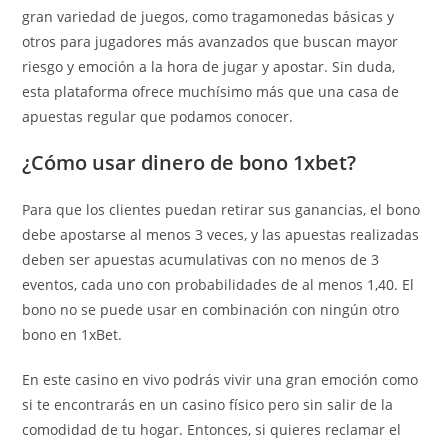
gran variedad de juegos, como tragamonedas básicas y
otros para jugadores más avanzados que buscan mayor
riesgo y emoción a la hora de jugar y apostar. Sin duda,
esta plataforma ofrece muchísimo más que una casa de
apuestas regular que podamos conocer.
¿Cómo usar dinero de bono 1xbet?
Para que los clientes puedan retirar sus ganancias, el bono
debe apostarse al menos 3 veces, y las apuestas realizadas
deben ser apuestas acumulativas con no menos de 3
eventos, cada uno con probabilidades de al menos 1,40. El
bono no se puede usar en combinación con ningún otro
bono en 1xBet.
En este casino en vivo podrás vivir una gran emoción como
si te encontrarás en un casino físico pero sin salir de la
comodidad de tu hogar. Entonces, si quieres reclamar el