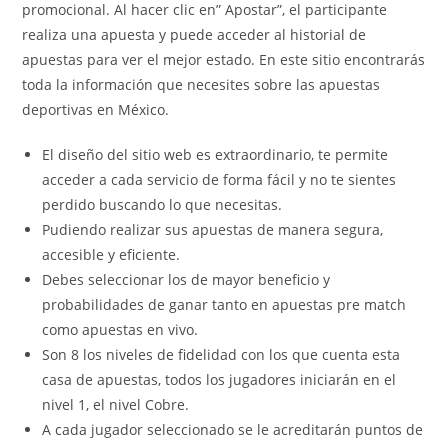
promocional. Al hacer clic en” Apostar”, el participante
realiza una apuesta y puede acceder al historial de
apuestas para ver el mejor estado. En este sitio encontrarás
toda la información que necesites sobre las apuestas
deportivas en México.
El diseño del sitio web es extraordinario, te permite
acceder a cada servicio de forma fácil y no te sientes
perdido buscando lo que necesitas.
Pudiendo realizar sus apuestas de manera segura,
accesible y eficiente.
Debes seleccionar los de mayor beneficio y
probabilidades de ganar tanto en apuestas pre match
como apuestas en vivo.
Son 8 los niveles de fidelidad con los que cuenta esta
casa de apuestas, todos los jugadores iniciarán en el
nivel 1, el nivel Cobre.
A cada jugador seleccionado se le acreditarán puntos de