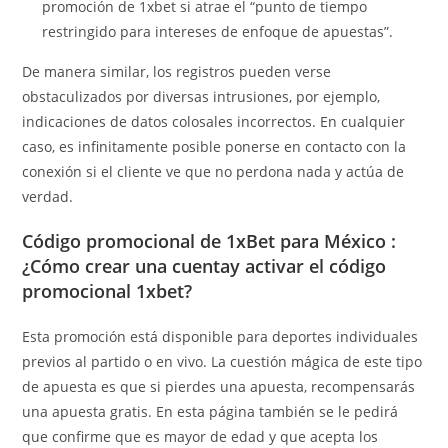
promoción de 1xbet si atrae el “punto de tiempo
restringido para intereses de enfoque de apuestas”.
De manera similar, los registros pueden verse
obstaculizados por diversas intrusiones, por ejemplo,
indicaciones de datos colosales incorrectos. En cualquier
caso, es infinitamente posible ponerse en contacto con la
conexión si el cliente ve que no perdona nada y actúa de
verdad.
Código promocional de 1xBet para México :
¿Cómo crear una cuentay activar el código
promocional 1xbet?
Esta promoción está disponible para deportes individuales
previos al partido o en vivo. La cuestión mágica de este tipo
de apuesta es que si pierdes una apuesta, recompensarás
una apuesta gratis. En esta página también se le pedirá
que confirme que es mayor de edad y que acepta los