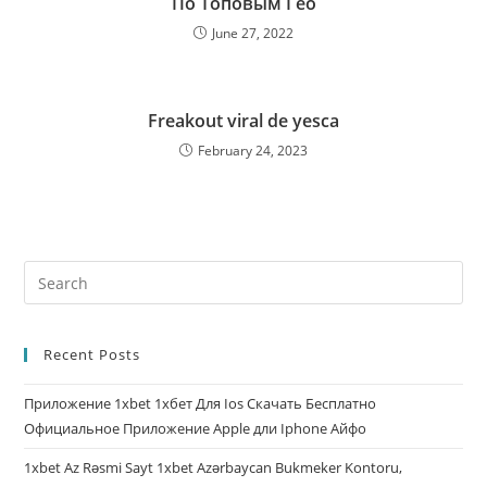
По Топовым Гео
June 27, 2022
Freakout viral de yesca
February 24, 2023
Recent Posts
Приложение 1xbet 1хбет Для Ios Скачать Бесплатно
Официальное Приложение Apple дли Iphone Айфо
1xbet Az Rəsmi Sayt 1xbet Azərbaycan Bukmeker Kontoru,