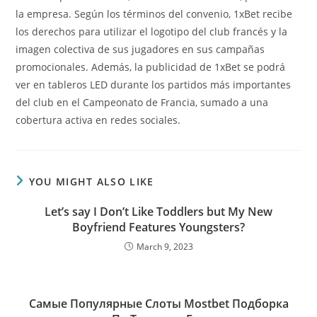
la empresa. Según los términos del convenio, 1xBet recibe
los derechos para utilizar el logotipo del club francés y la
imagen colectiva de sus jugadores en sus campañas
promocionales. Además, la publicidad de 1xBet se podrá
ver en tableros LED durante los partidos más importantes
del club en el Campeonato de Francia, sumado a una
cobertura activa en redes sociales.
YOU MIGHT ALSO LIKE
Let’s say I Don’t Like Toddlers but My New
Boyfriend Features Youngsters?
March 9, 2023
Самые Популярные Слоты Mostbet Подборка