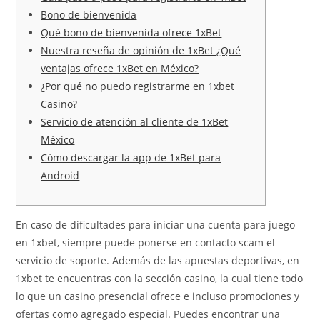
Bono de bienvenida
Qué bono de bienvenida ofrece 1xBet
Nuestra reseña de opinión de 1xBet ¿Qué
ventajas ofrece 1xBet en México?
¿Por qué no puedo registrarme en 1xbet
Casino?
Servicio de atención al cliente de 1xBet
México
Cómo descargar la app de 1xBet para
Android
En caso de dificultades para iniciar una cuenta para juego
en 1xbet, siempre puede ponerse en contacto scam el
servicio de soporte. Además de las apuestas deportivas, en
1xbet te encuentras con la sección casino, la cual tiene todo
lo que un casino presencial ofrece e incluso promociones y
ofertas como agregado especial. Puedes encontrar una