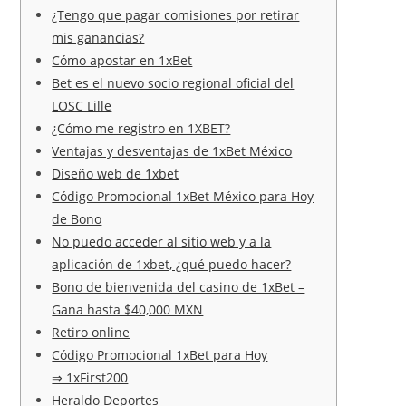
¿Tengo que pagar comisiones por retirar
mis ganancias?
Cómo apostar en 1xBet
Bet es el nuevo socio regional oficial del
LOSC Lille
¿Cómo me registro en 1XBET?
Ventajas y desventajas de 1xBet México
Diseño web de 1xbet
Código Promocional 1xBet México para Hoy
de Bono
No puedo acceder al sitio web y a la
aplicación de 1xbet, ¿qué puedo hacer?
Bono de bienvenida del casino de 1xBet –
Gana hasta $40,000 MXN
Retiro online
Código Promocional 1xBet para Hoy
⇒ 1xFirst200
Heraldo Deportes