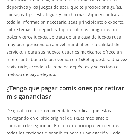
deportivas y los juegos de azar, que te proporciona guías,
consejos, tips, estrategias y mucho más. Aquí encontrarás
toda la información necesaria, seas principiante o experto,
sobre temas de deportes, hípica, loterías, bingo, casino,
poker y otros juegos. Se trata de una casa de juegos rusa
muy bien posicionada a nivel mundial por su calidad de
servicio. Y para sus nuevos usuarios mexicanos ofrece un
interesante bono de bienvenida en 1xBet apuestas. Una vez
registrado, accede a la zona de depósitos y selecciona el
método de pago elegido.
¿Tengo que pagar comisiones por retirar
mis ganancias?
De igual forma, es recomendable verificar que estás
navegando en el sitio original de 1xBet mediante el
candado de seguridad. En la barra principal encuentras
todas las opciones disponibles para tu navegación. Cada