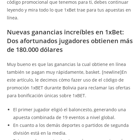
código promocional que tenemos para ti, debes continuar
leyendo y mira todo lo que 1xBet trae para tus apuestas en
línea.
Nuevas ganancias increíbles en 1xBet:
Dos afortunados jugadores obtienen más
de 180.000 dólares
Muy bueno es que las ganancias la cual obtiene en línea
también se pagan muy rápidamente, basket. [newline]En
este artículo, le decimos cómo fazer uso de el código de
promoción 1xBET durante Bolivia para reclamar las ofertas
para bonificación únicas sobre 1xBET.
El primer jugador eligió el baloncesto, generando una
apuesta combinada de 19 eventos a nivel global.
En cuanto a los demás deportes o partidos de segunda
división está en la media.