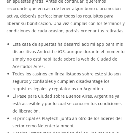
en apuestas gratis. Antes de continuar, queremos
recordarte que en caso de tener algun bono o promoción
activa, deberás perfeccionar todos los requisitos para
liberar su bonificación. Una vez cumplas con los términos y
condiciones de cada ocasion, podrás ordenar tus retiradas.
Esta casa de apuestas ha desarrollado mi app para mis
dispositivos Android e iOS, aunque durante el momento
simply no está habilitada sobre la web de Ciudad de
Acertados Aires.
Todos los casinos en línea listados sobre este sitio son
seguros y confiables y cumplen disadvantage los
requisitos legales y regulatorios en Argentina.
El Pase para Ciudad sobre Buenos Aires, Argentina ya
está accesible y por lo cual se conocen tus condiciones
de liberación.
El principal es Playtech, junto an otro de los líderes del
sector como Netentertainment.