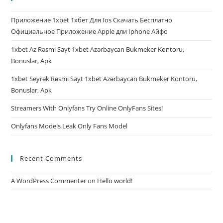
Приложение 1xbet 1хбет Для Ios Скачать Бесплатно
Официальное Приложение Apple дли Iphone Айфо
1xbet Az Rəsmi Sayt 1xbet Azərbaycan Bukmeker Kontoru,
Bonuslar, Apk
1xbet Seyrək Rəsmi Sayt 1xbet Azərbaycan Bukmeker Kontoru,
Bonuslar, Apk
Streamers With Onlyfans Try Online OnlyFans Sites!
Onlyfans Models Leak Only Fans Model
Recent Comments
A WordPress Commenter
on
Hello world!