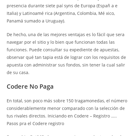
presencia durante siete paí syns de Europa (Españ a e
Italia) y Latinoamé rica (Argentina, Colombia, Mé xico,
Panamá sumado a Uruguay).
De hecho, una de las mejores ventajas es lo fácil que sera
navegar por el sitio y lo bien que funcionan todas las
funciones. Puede consultar su expediente de apuestas,
observar qué tan tapia está de lograr con los requisitos de
apuesta con administrar sus fondos, sin tener la cual salir
de su casa.
Codere No Paga
En total, son poco más sobre 150 tragamonedas, el número
considerablemente menor comparado con la selección de
tus rivales directos. Iniciando en Codere – Registro …..
Pasos pra el Codere registro