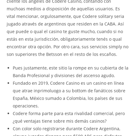
cliente los angeles de Codere Casino, contando con
muchoas medios a disposición de aquellas usuarios. Es
vital mencionar, orgulosamente, que Codere solitary seria
jugado através de argentinos que residen en la CABA. Así
que puede o qual el casino te guste mucho, cuando si no
estás en esta jurisdicción, obligatoriamente tenés o qual
encontrar otra opción. Por otro cara, sus servicios simply no
son superiores the Betsson en el resto de los escaños.
Pues justamente, este sitio la rompe en su cubierta de la
Banda Profesional y divisiones del ascenso agudo.
Fundado en 2019, Codere Casino es un casino en línea
que atrae inprimoluogo a su bottom de fanáticos sobre
España, México sumado a Colombia, los países de sus
operaciones.
Codere forma parte para esta rivalidad comercial, pero
¿qué ventajas tiene sobre mis demás casinos?
Con color solo registrarse durante Codere Argentina,