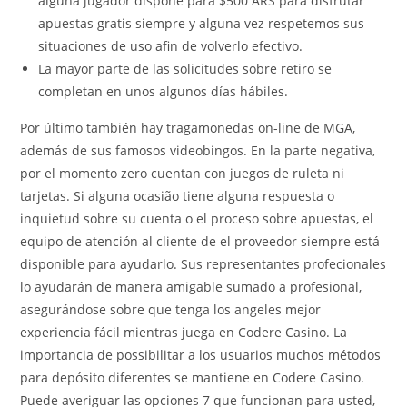
alguna jugador dispone para $500 ARS para disfrutar
apuestas gratis siempre y alguna vez respetemos sus
situaciones de uso afin de volverlo efectivo.
La mayor parte de las solicitudes sobre retiro se
completan en unos algunos días hábiles.
Por último también hay tragamonedas on-line de MGA,
además de sus famosos videobingos. En la parte negativa,
por el momento zero cuentan con juegos de ruleta ni
tarjetas. Si alguna ocasião tiene alguna respuesta o
inquietud sobre su cuenta o el proceso sobre apuestas, el
equipo de atención al cliente de el proveedor siempre está
disponible para ayudarlo. Sus representantes profecionales
lo ayudarán de manera amigable sumado a profesional,
asegurándose sobre que tenga los angeles mejor
experiencia fácil mientras juega en Codere Casino. La
importancia de possibilitar a los usuarios muchos métodos
para depósito diferentes se mantiene en Codere Casino.
Puede averiguar las opciones 7 que funcionan para usted,