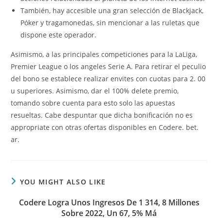
También, hay accesible una gran selección de Blackjack,
Póker y tragamonedas, sin mencionar a las ruletas que
dispone este operador.
Asimismo, a las principales competiciones para la LaLiga,
Premier League o los angeles Serie A. Para retirar el peculio
del bono se establece realizar envites con cuotas para 2. 00
u superiores. Asimismo, dar el 100% delete premio,
tomando sobre cuenta para esto solo las apuestas
resueltas. Cabe despuntar que dicha bonificación no es
appropriate con otras ofertas disponibles en Codere. bet.
ar.
YOU MIGHT ALSO LIKE
Codere Logra Unos Ingresos De 1 314, 8 Millones
Sobre 2022, Un 67, 5% Má