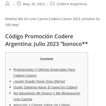
May 29, 2022
Codere Argentina
Reseña Del On Line Casino Codere Casino 2023 ¡reclame Su
200 Hoy!
Código Promoción Codere
Argentina: Julio 2023 “bonoco**
Content
Promociones Y Ofertas Especiales Para
Codere Casino
¿quién Puede Tener Esta Oferta?
Quién Debería Hacer El Juego En Codere
No Devuelven Mi Dinero Y Me Bloquearon
Una Cuenta
Atención ‘s Cliente Sobre Un Código