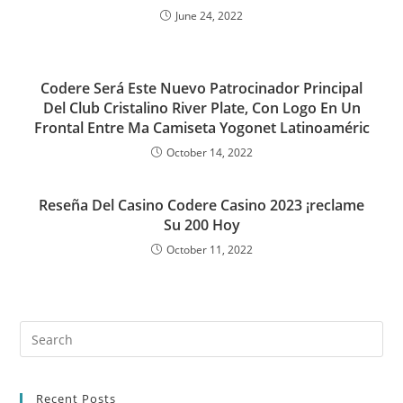
June 24, 2022
Codere Será Este Nuevo Patrocinador Principal
Del Club Cristalino River Plate, Con Logo En Un
Frontal Entre Ma Camiseta Yogonet Latinoaméric
October 14, 2022
Reseña Del Casino Codere Casino 2023 ¡reclame
Su 200 Hoy
October 11, 2022
Recent Posts