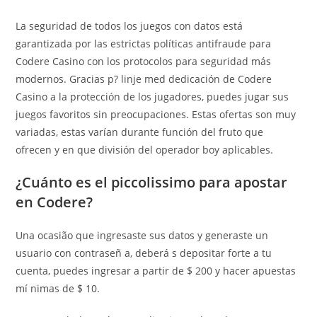
La seguridad de todos los juegos con datos está
garantizada por las estrictas políticas antifraude para
Codere Casino con los protocolos para seguridad más
modernos. Gracias p? linje med dedicación de Codere
Casino a la protección de los jugadores, puedes jugar sus
juegos favoritos sin preocupaciones. Estas ofertas son muy
variadas, estas varían durante función del fruto que
ofrecen y en que división del operador boy aplicables.
¿Cuánto es el piccolissimo para apostar
en Codere?
Una ocasião que ingresaste sus datos y generaste un
usuario con contraseñ a, deberá s depositar forte a tu
cuenta, puedes ingresar a partir de $ 200 y hacer apuestas
mí nimas de $ 10.