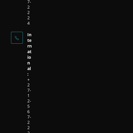
7-
2
2
2
4
In
te
rn
at
io
n
al
:
+
2
7-
1
2-
5
6
7-
2
2
2