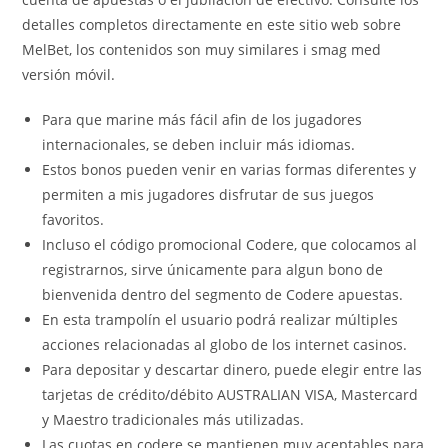
detalles completos directamente en este sitio web sobre
MelBet, los contenidos son muy similares i smag med
versión móvil.
Para que marine más fácil afin de los jugadores
internacionales, se deben incluir más idiomas.
Estos bonos pueden venir en varias formas diferentes y
permiten a mis jugadores disfrutar de sus juegos
favoritos.
Incluso el código promocional Codere, que colocamos al
registrarnos, sirve únicamente para algun bono de
bienvenida dentro del segmento de Codere apuestas.
En esta trampolín el usuario podrá realizar múltiples
acciones relacionadas al globo de los internet casinos.
Para depositar y descartar dinero, puede elegir entre las
tarjetas de crédito/débito AUSTRALIAN VISA, Mastercard
y Maestro tradicionales más utilizadas.
Las cuotas en codere se mantienen muy aceptables para