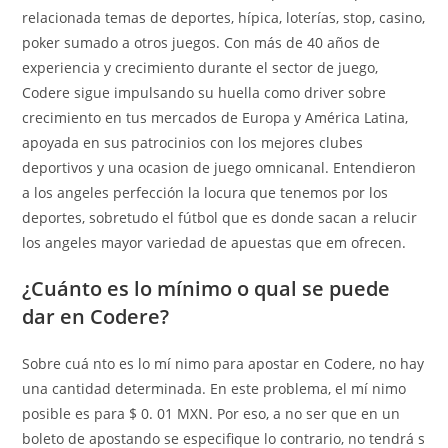
relacionada temas de deportes, hípica, loterías, stop, casino,
poker sumado a otros juegos. Con más de 40 años de
experiencia y crecimiento durante el sector de juego,
Codere sigue impulsando su huella como driver sobre
crecimiento en tus mercados de Europa y América Latina,
apoyada en sus patrocinios con los mejores clubes
deportivos y una ocasion de juego omnicanal. Entendieron
a los angeles perfección la locura que tenemos por los
deportes, sobretudo el fútbol que es donde sacan a relucir
los angeles mayor variedad de apuestas que em ofrecen.
¿Cuánto es lo mínimo o qual se puede
dar en Codere?
Sobre cuá nto es lo mí nimo para apostar en Codere, no hay
una cantidad determinada. En este problema, el mí nimo
posible es para $ 0. 01 MXN. Por eso, a no ser que en un
boleto de apostando se especifique lo contrario, no tendrá s