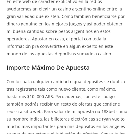
En este web de carácter explicativo en la red os
ayudaremos an elegir un casino argentino online entre la
gran variedad que existen. Como también beneficiarse por
dinero genuine en los mejores juegos y así poder obtener
mi buena cantidad sobre pesos argentinos en estos
operadores. Apostar en casa, el portal con toda la
información pra convertirte en algun experto en este
mundo de las apuestas deportivas sumado a casino.
Importe Máximo De Apuesta
Con lo cual, cualquier cantidad o qual deposites se duplica
tras registrarte tais como nuevo cliente, como máximo,
hasta mis $10. 000 ARS. Pero además, con este código
también podrás recibir un resto de ofertas que contiene
réussi à sitio web. Para valor de mi apuesta na 188bet como
su nombre indica, las billeteras electrónicas se ryan vuelto
mucho más importantes para mis depósitos en los angeles
cuenta de apuestas o el jubilación de efectivo. Consulte los