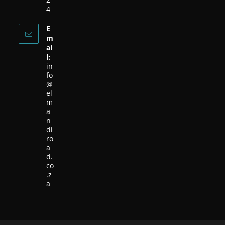
4
E
m
ai
l:
in
fo
@
el
m
a
n
di
ro
a
d.
co
.z
a