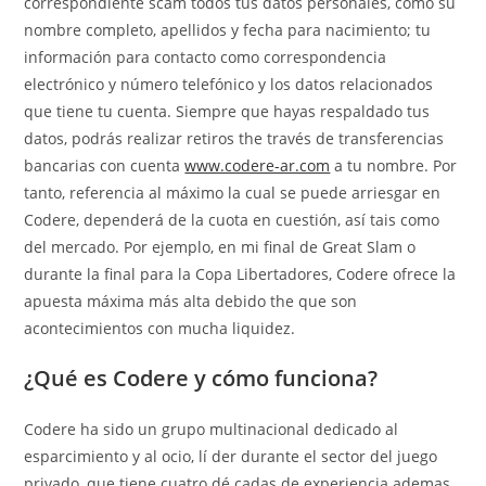
correspondiente scam todos tus datos personales, como su
nombre completo, apellidos y fecha para nacimiento; tu
información para contacto como correspondencia
electrónico y número telefónico y los datos relacionados
que tiene tu cuenta. Siempre que hayas respaldado tus
datos, podrás realizar retiros the través de transferencias
bancarias con cuenta
www.codere-ar.com
a tu nombre. Por
tanto, referencia al máximo la cual se puede arriesgar en
Codere, dependerá de la cuota en cuestión, así tais como
del mercado. Por ejemplo, en mi final de Great Slam o
durante la final para la Copa Libertadores, Codere ofrece la
apuesta máxima más alta debido the que son
acontecimientos con mucha liquidez.
¿Qué es Codere y cómo funciona?
Codere ha sido un grupo multinacional dedicado al
esparcimiento y al ocio, lí der durante el sector del juego
privado, que tiene cuatro dé cadas de experiencia ademas