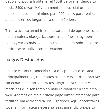
depó sito, podrá h obtener el 100% de primer depó sito,
hasta 3500 pesos MXN. Un monto del special primer
deposito debe ser mí nimo para 200 pesos para realizar
apuestas en los juegos para casino Codere.
Tendrá acceso an mi increíble variedad de opciones, que
tienen Ruleta, Blackjack, Apuestas en línea, Tragaperras,
Bingo y varias más. La biblioteca de juegos sobre Codere
Casino se actualiza con reiteración.
Juegos Destacados
Codere es una reconocida casa de apuestas dedicada
principalmente a great apuestas sobre eventos deportivos;
sin echar de menos a new los juegos para casinos y slot
machines que son también muy relevantes en este sitio
web. Además de recibir dicho pago inmediatamente para
facilitar una actividad de los jugadores. Aquí encontrarás
toda la información necesaria, seas aprendiz o experto,