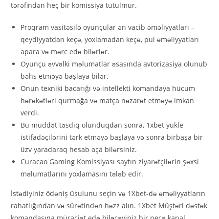
tərəfindən heç bir komissiya tutulmur.
Proqram vasitəsilə oyunçular ən vacib əməliyyatları –
qeydiyyatdan keçə, yoxlamadan keçə, pul əməliyyatları
apara və mərc edə bilərlər.
Oyunçu əvvəlki məlumatlar əsasında avtorizasiya olunub
bəhs etməyə başlaya bilər.
Onun texniki bacarığı və intellekti komandaya hücum
hərəkətləri qurmağa və matça nəzarət etməyə imkan
verdi.
Bu müddət təsdiq olunduqdan sonra, 1xbet yukle
istifadəçilərini tərk etməyə başlaya və sonra birbaşa bir
üzv yaradaraq hesab aça bilərsiniz.
Curacao Gaming Komissiyası saytın ziyarətçilərin şəxsi
məlumatlarını yoxlamasını tələb edir.
İstədiyiniz ödəniş üsulunu seçin və 1Xbet-də əməliyyatların
rahatlığından və sürətindən həzz alın. 1Xbet Müştəri dəstək
komandasına müraciət edə biləcəyiniz bir neçə kanal