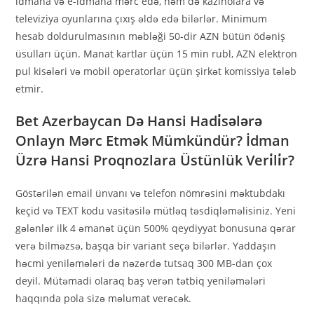
idmana və e-idmana mərc edə, həm də kazinolara və
televiziya oyunlarına çıxış əldə edə bilərlər. Minimum
hesab doldurulmasının məbləği 50-dir AZN bütün ödəniş
üsulları üçün. Manat kartlar üçün 15 min rubl, AZN elektron
pul kisələri və mobil operatorlar üçün şirkət komissiya tələb
etmir.
Bet Azerbaycan Də Hansi Hadi̇sələrə
Onlayn Mərc Etmək Mümkündür? İdman
Üzrə Hansi Proqnozlara Üstünlük Veri̇li̇r?
Göstərilən email ünvanı və telefon nömrəsini məktubdakı
keçid və TEXT kodu vasitəsilə mütləq təsdiqləməlisiniz. Yeni
gələnlər ilk 4 əmanət üçün 500% qeydiyyat bonusuna qərar
verə bilməzsə, başqa bir variant seçə bilərlər. Yaddaşın
həcmi yeniləmələri də nəzərdə tutsaq 300 MB-dan çox
deyil. Mütəmadi olaraq baş verən tətbiq yeniləmələri
haqqında pola sizə məlumat verəcək.