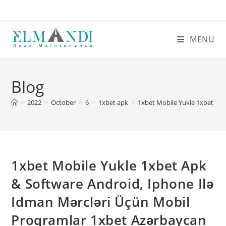
MENU
Blog
>
2022
>
October
>
6
>
1xbet apk
>
1xbet Mobile Yukle 1xbet Apk
1xbet Mobile Yukle 1xbet Apk
& Software Android, Iphone Ilə
Idman Mərcləri Üçün Mobil
Proqramlar 1xbet Azərbaycan