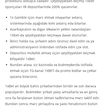
proseduru olduqca sadədir. Qeydiyyatdan keçmiş 1Xbet
oyunçuları ilk depozitlərində 200% qazanırlar.
1x Gamble içün mərc etmək istəyənlər axtarış
sistemlərində aşağıdakı kimi axtarış edə bilərlər.
Azərbaycanın və digər ölkələrin yetkin vətəndaşları
1Xbet-də qeydiyyatdan keçməyə dəvət olunurlar.
İkinci halda isə, şirkətin adını özünüz daxil edin və ya
administrasiyanın linkindən istifadə edin çox slot.
Depozitsiz mükafat almaq üçün qeydiyyatdan keçmək
kifayətdir 1xBet.
Bundan əlavə, siz kazinoda və bukmeykerdə istifadə
etmək üçün TG-kanal 1XBET-də promo kodlar və çeklər
qazana bilərsiniz.
1xBet ən böyük bahis şirkətlərindən biridir və son dərəcə
populyardır. Bukmeker şirkəti yaxşı əmsallarla və ən geniş
sıra ilə fərqlənən bütün idman tədbirlərinə mərc təklif edir.
Bundan sonra, mərc yerləşdirə və şəxsi hesabınızın bütün