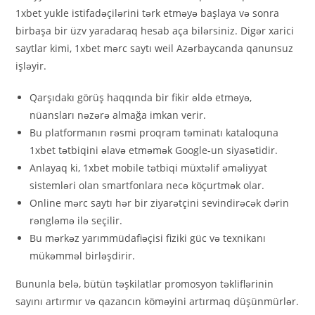
1xbet yukle istifadəçilərini tərk etməyə başlaya və sonra
birbaşa bir üzv yaradaraq hesab aça bilərsiniz. Digər xarici
saytlar kimi, 1xbet mərc saytı weil Azərbaycanda qanunsuz
işləyir.
Qarşıdakı görüş haqqında bir fikir əldə etməyə,
nüansları nəzərə almağa imkan verir.
Bu platformanın rəsmi proqram təminatı kataloquna
1xbet tətbiqini əlavə etməmək Google-un siyasətidir.
Anlayaq ki, 1xbet mobile tətbiqi müxtəlif əməliyyat
sistemləri olan smartfonlara necə köçurtmək olar.
Online mərc saytı hər bir ziyarətçini sevindirəcək dərin
rəngləmə ilə seçilir.
Bu mərkəz yarımmüdafiəçisi fiziki güc və texnikanı
mükəmməl birləşdirir.
Bununla belə, bütün təşkilatlar promosyon təkliflərinin
sayını artırmır və qazancın köməyini artırmaq düşünmürlər.