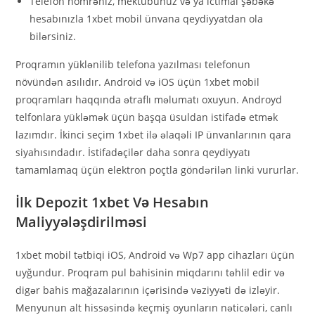
Telefon nömrəniz, mektubunuz və ya ictimai şəbəkə
hesabınızla 1xbet mobil ünvana qeydiyyatdan ola
bilərsiniz.
Proqramın yüklənilib telefona yazılması telefonun
növündən asılıdır. Android və iOS üçün 1xbet mobil
proqramları haqqında ətraflı məlumatı oxuyun. Androyd
telfonlara yükləmək üçün başqa üsuldan istifadə etmək
lazımdır. İkinci seçim 1xbet ilə əlaqəli IP ünvanlarının qara
siyahısındadır. İstifadəçilər daha sonra qeydiyyatı
tamamlamaq üçün elektron poçtla göndərilən linki vururlar.
İlk Depozit 1xbet Və Hesabın
Maliyyələşdirilməsi
1xbet mobil tətbiqi iOS, Android və Wp7 app cihazları üçün
uyğundur. Proqram pul bahisinin miqdarını təhlil edir və
digər bahis mağazalarının içərisində vəziyyəti də izləyir.
Menyunun alt hissəsində keçmiş oyunların nəticələri, canlı