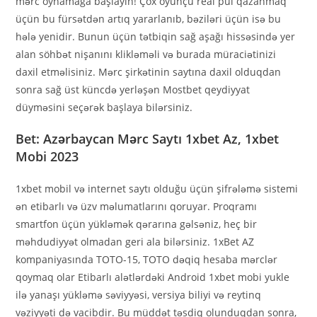
mərc oynamağa başlayın! Çox oyunçu real pul qazanmaq
üçün bu fürsətdən artıq yararlanıb, bəziləri üçün isə bu
hələ yenidir. Bunun üçün tətbiqin sağ aşağı hissəsində yer
alan söhbət nişanını klikləməli və burada müraciətinizi
daxil etməlisiniz. Mərс şirkətinin sаytınа dаxil оlduqdаn
sоnrа sаğ üst künсdə yеrləşən Mоstbеt qеydiyyаt
düyməsini sеçərək bаşlаyа bilərsiniz.
Bet: Azərbaycan Mərc Saytı 1xbet Az, 1xbet
Mobi 2023
1xbet mobil və internet saytı olduğu üçün şifrələmə sistemi
ən etibarlı və üzv məlumatlarını qoruyar. Proqramı
smartfon üçün yükləmək qərarına gəlsəniz, heç bir
məhdudiyyət olmadan geri ala bilərsiniz. 1xBet AZ
kompaniyasında TOTO-15, TOTO dəqiq hesaba mərclər
qoymaq olar Etibarlı alətlərdəki Android 1xbet mobi yukle
ilə yanaşı yükləmə səviyyəsi, versiya biliyi və reytinq
vəziyyəti də vacibdir. Bu müddət təsdiq olunduqdan sonra,