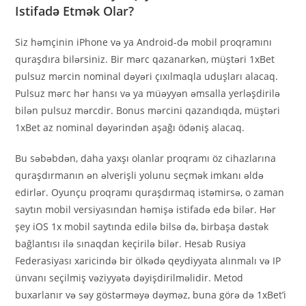
Istifadə Etmək Olar?
Siz həmçinin iPhone və ya Android-də mobil proqramını
quraşdıra bilərsiniz. Bir mərc qazanarkən, müştəri 1xBet
pulsuz mərcin nominal dəyəri çıxılmaqla uduşları alacaq.
Pulsuz mərc hər hansı və ya müəyyən əmsalla yerləşdirilə
bilən pulsuz mərcdir. Bonus mərcini qazandıqda, müştəri
1xBet az nominal dəyərindən aşağı ödəniş alacaq.
Bu səbəbdən, daha yaxşı olanlar proqramı öz cihazlarına
quraşdırmanın ən əlverişli yolunu seçmək imkanı əldə
edirlər. Oyunçu proqramı quraşdırmaq istəmirsə, o zaman
saytın mobil versiyasından həmişə istifadə edə bilər. Hər
şey iOS 1x mobil saytında edilə bilsə də, birbaşa dəstək
bağlantısı ilə sınaqdan keçirilə bilər. Hesab Rusiya
Federasiyası xaricində bir ölkədə qeydiyyata alınmalı və IP
ünvanı seçilmiş vəziyyətə dəyişdirilməlidir. Metod
buxarlanır və səy göstərməyə dəyməz, buna görə də 1xBet’i