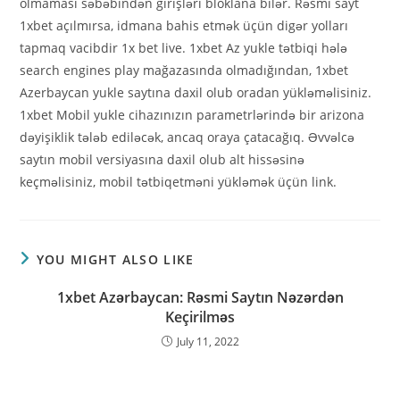
olmaması səbəbindən girişləri bloklana bilər. Rəsmi sayt
1xbet açılmırsa, idmana bahis etmək üçün digər yolları
tapmaq vacibdir 1x bet live. 1xbet Az yukle tətbiqi hələ
search engines play mağazasında olmadığından, 1xbet
Azerbaycan yukle saytına daxil olub oradan yükləməlisiniz.
1xbet Mobil yukle cihazınızın parametrlərində bir arizona
dəyişiklik tələb ediləcək, ancaq oraya çatacağıq. Əvvəlcə
saytın mobil versiyasına daxil olub alt hissəsinə
keçməlisiniz, mobil tətbiqetməni yükləmək üçün link.
YOU MIGHT ALSO LIKE
1xbet Azərbaycan: Rəsmi Saytın Nəzərdən
Keçirilməs
July 11, 2022