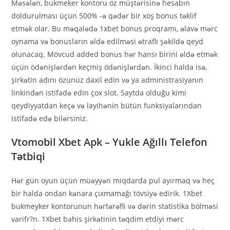
Məsələn, bukmeker kontoru öz müştərisinə hesabın
doldurulması üçün 500% -ə qədər bir xoş bonus təklif
etmək olar. Bu məqalədə 1xbet bonus proqramı, əlavə mərc
oynama və bonusların əldə edilməsi ətraflı şəkildə qeyd
olunacaq. Mövcud added bonus hər hansı birini əldə etmək
üçün ödənişlərdən keçmiş ödənişlərdən. İkinci halda isə,
şirkətin adını özünüz daxil edin və ya administrasiyanın
linkindən istifadə edin çox slot. Saytda olduğu kimi
qeydiyyatdan keçə və layihənin bütün funksiyalarından
istifadə edə bilərsiniz.
Vtomobil Xbet Apk – Yukle Ağıllı Telefon
Tətbiqi
Hər gün oyun üçün müəyyən miqdarda pul ayırmaq və heç
bir halda ondan kənara çıxmamağı tövsiyə edirik. 1Xbet
bukmeyker kontorunun hərtərəfli və dərin statistika bölməsi
varifr?n. 1Xbet bahis şirkətinin təqdim etdiyi mərc