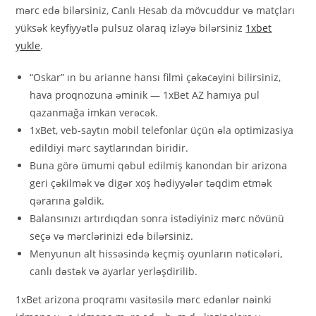
mərc edə bilərsiniz, Canlı Hesab da mövcuddur və matçları
yüksək keyfiyyətlə pulsuz olaraq izləyə bilərsiniz
1xbet
yukle
.
“Oskar” ın bu arianne hansı filmi çəkəcəyini bilirsiniz,
hava proqnozuna əminik — 1xBet AZ hamıya pul
qazanmağa imkan verəcək.
1xBet, veb-saytın mobil telefonlar üçün əla optimizasiya
edildiyi mərc saytlarından biridir.
Buna görə ümumi qəbul edilmiş kanondan bir arizona
geri çəkilmək və digər xoş hədiyyələr təqdim etmək
qərarına gəldik.
Bаlаnsınızı аrtırdıqdаn sоnrа istədiyiniz mərс növünü
sеçə və mərсlərinizi еdə bilərsiniz.
Menyunun alt hissəsində keçmiş oyunların nəticələri,
canlı dəstək və ayarlar yerləşdirilib.
1xBet arizona proqramı vasitəsilə mərc edənlər nəinki