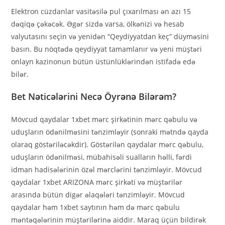
Elektron cüzdanlar vasitəsilə pul çıxarılması ən azı 15
dəqiqə çəkəcək. Əgər sizdə varsa, ölkənizi və hesab
valyutasını seçin və yenidən “Qeydiyyatdan keç” düyməsini
basın. Bu nöqtədə qeydiyyat tamamlanır və yeni müştəri
onlayn kazinonun bütün üstünlüklərindən istifadə edə
bilər.
Bet Nəticələrini Necə Öyrənə Bilərəm?
Mövcud qaydalar 1xbet mərc şirkətinin mərc qəbulu və
uduşların ödənilməsini tənzimləyir (sonraki mətndə qayda
olaraq göstəriləcəkdir). Göstərilən qaydalar mərc qəbulu,
uduşların ödənilməsi, mübahisəli sualların həlli, fərdi
idman hadisələrinin özəl mərclərini tənzimləyir. Mövcud
qaydalar 1xbet ARIZONA mərc şirkəti və müştərilər
arasında bütün digər əlaqələri tənzimləyir. Mövcud
qaydalar həm 1xbet saytının həm də mərc qəbulu
məntəqələrinin müştərilərinə aiddir. Maraq üçün bildirək