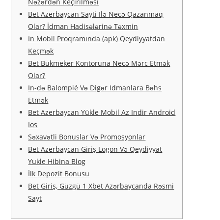
Nəzərdən Keçirilməsi
Bet Azerbaycan Sayti Ilə Necə Qazanmaq
Olar? İdman Hadisələrinə Təxmin
In Mobil Proqramında (apk) Qeydiyyatdan
Keçmək
Bet Bukmeker Kontoruna Necə Mərc Etmək
Olar?
In-də Balompié Və Digər Idmanlara Bəhs
Etmək
Bet Azerbaycan Yükle Mobil Az Indir Android
Ios
Səxavətli Bonuslar Və Promosyonlar
Bet Azerbaycan Giriş Logon Və Qeydiyyat
Yukle Hibina Blog
İlk Depozit Bonusu
Bet Giriş, Güzgü 1 Xbet Azərbaycanda Rəsmi
Sayt