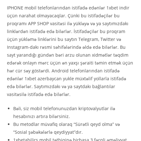
IPHONE mobil telefonlarından istifadə edənlər 1xbet indir
üçün narahat olmayacaqlar. Çünki bu istifadəçilər bu
proqramı APP SHOP vasitəsi ilə yükləyə və ya saytımızdakı
linklərdən istifadə edə bilərlər. İstifadəçilər bu proqram
üçün yükləmə linklərini bu saytın Telegram, Twitter və
Instagram-dakı rəsmi səhifələrində əldə edə bilərlər. Bu
sayt yarandığı gündən bəri arzu olunan xidmətlər təqdim
edərək onlayn mərc üçün ən yaxşı şəraiti təmin etmək üçün
hər cür səy göstərdi. Android telefonlarından istifadə
edənlər 1xbet azerbaycan yukle müxtəlif yollarla istifadə
edə bilərlər. Saytımızdakı və ya saytdakı bağlantılar
vasitəsilə istifadə edə bilərlər.
Bəli, siz mobil telefonunuzdan kriptovalyutlar ilə
hesabınızı artıra bilərsiniz.
Bu metodlar müvafiq olaraq “Sürətli qeyd olma” və
“Sosial şəbəkələrlə qeydiyyat”dır.
1xbetabilirs mobil tətbiqinə birbaşa 3 fərqli əməliyyat