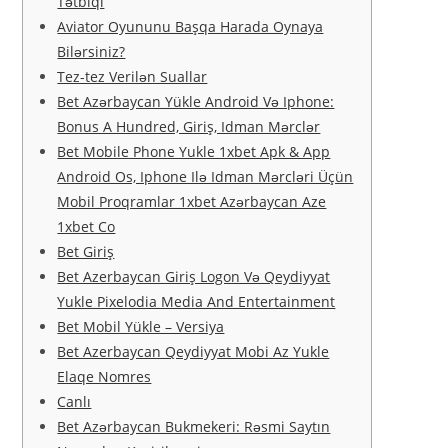
Tətbiqi
Aviator Oyununu Başqa Harada Oynaya
Bilərsiniz?
Tez-tez Verilən Suallar
Bet Azərbaycan Yükle Android Və Iphone:
Bonus A Hundred, Giriş, Idman Mərclər
Bet Mobile Phone Yukle 1xbet Apk & App
Android Os, Iphone Ilə Idman Mərcləri Üçün
Mobil Proqramlar 1xbet Azərbaycan Aze
1xbet Co
Bet Giriş
Bet Azerbaycan Giriş Logon Və Qeydiyyat
Yukle Pixelodia Media And Entertainment
Bet Mobil Yükle – Versiya
Bet Azerbaycan Qeydiyyat Mobi Az Yukle
Elaqe Nomres
Canlı
Bet Azərbaycan Bukmekeri: Rəsmi Saytın