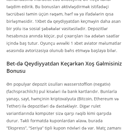
təqdim edirik. Bu bonusları aktivləşdirmək istifadəçi
təcrübəsi təmin üçün rəqəm, hərf və ya ifadələrin qısa
birləşməsidir. 1Xbet də qeydiyyatdan keçməyin daha asan
bir yolu isə sosial şəbəkələr vasitəsilədir. Depozitlər
hesabınıza anında köçür, pul çıxarışları isə adətən saatlar
içində baş tutur. Oyunçu əvvəlki 1 xbet aviator məlumatlar
əsasında avtorizasiya olunub bəhs etməyə başlaya bilər.
Bet-də Qeydiyyatdan Keçərkən Xoş Gəlmisiniz
Bonusu
Ən populyar depozit üsulları wasserstoffion (negativ)
(fachsprachlich) pul kisələri ilə bank kartlarıdır. Bunlarla
yanaşı, sayt, həmçinin kriptovalyuta (Bitcoin, Ethereum və
Tether) ilə depozitləri də dəstəkləyir. Digər rulet
variantlarında kompüter sizə qarşı rəqib kimi qarşıda
durur. Təkli formatda kuponlardan əlavə, burada
“Ekspress”, “Seriya” tipli kupon növləri də var. Matç zamanı