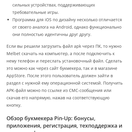
сильных устройствах, поддерживающих
требовательные игры.
Программа для iOS по дизайну несколько отличается
от своего аналога на Android, однако функционально
они полностью идентичны друг другу.
Если вы решили загрузить файл apk через ПК, то нужно
Melbet скачать на компьютер, а после подключить к
нему телефон и переслать установочный файл. Сделать
это можно как через сайт букмекера, так и в магазине
AppStore. После этого пользователь должен зайти в
раздел с нужной ему операционной системой. Получить
APK-файл можно по ссылке из СМС-сообщения или
скачав его напрямую, нажав на соответствующую
кнопку.
Обзор букмекера Pin-Up: бонусы,
приложения, регистрация, техподдержка и