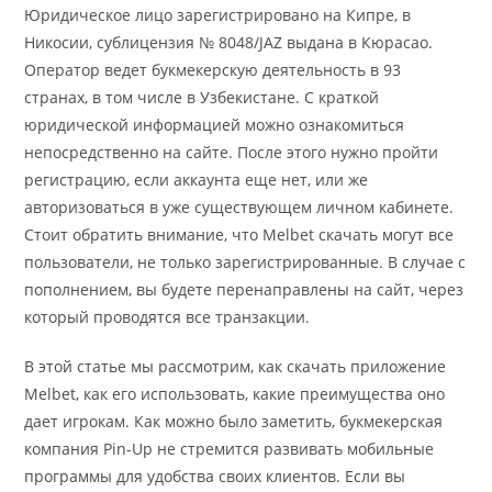
Юридическое лицо зарегистрировано на Кипре, в
Никосии, сублицензия № 8048/JAZ выдана в Кюрасао.
Оператор ведет букмекерскую деятельность в 93
странах, в том числе в Узбекистане. С краткой
юридической информацией можно ознакомиться
непосредственно на сайте. После этого нужно пройти
регистрацию, если аккаунта еще нет, или же
авторизоваться в уже существующем личном кабинете.
Стоит обратить внимание, что Melbet скачать могут все
пользователи, не только зарегистрированные. В случае с
пополнением, вы будете перенаправлены на сайт, через
который проводятся все транзакции.
В этой статье мы рассмотрим, как скачать приложение
Melbet, как его использовать, какие преимущества оно
дает игрокам. Как можно было заметить, букмекерская
компания Pin-Up не стремится развивать мобильные
программы для удобства своих клиентов. Если вы