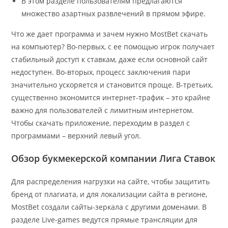
В этом разделе пользователям предлагаются
множество азартных развлечений в прямом эфире.
Что же дает программа и зачем нужно MostBet скачать
на компьютер? Во-первых, с ее помощью игрок получает
стабильный доступ к ставкам, даже если основной сайт
недоступен. Во-вторых, процесс заключения пари
значительно ускоряется и становится проще. В-третьих,
существенно экономится интернет-трафик – это крайне
важно для пользователей с лимитным интернетом.
Чтобы скачать приложение, переходим в раздел с
программами – верхний левый угол.
Обзор букмекерской компании Лига Ставок
Для распределения нагрузки на сайте, чтобы защитить
бренд от плагиата, и для локализации сайта в регионе,
MostBet создали сайты-зеркала с другими доменами. В
разделе Live-games ведутся прямые трансляции для