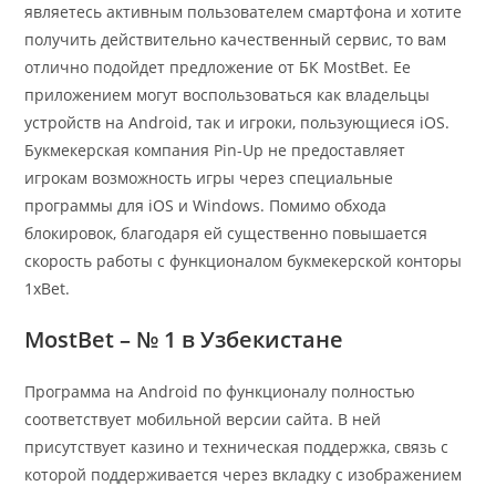
являетесь активным пользователем смартфона и хотите
получить действительно качественный сервис, то вам
отлично подойдет предложение от БК MostBet. Ее
приложением могут воспользоваться как владельцы
устройств на Android, так и игроки, пользующиеся iOS.
Букмекерская компания Pin-Up не предоставляет
игрокам возможность игры через специальные
программы для iOS и Windows. Помимо обхода
блокировок, благодаря ей существенно повышается
скорость работы с функционалом букмекерской конторы
1xBet.
MostBet – № 1 в Узбекистане
Программа на Android по функционалу полностью
соответствует мобильной версии сайта. В ней
присутствует казино и техническая поддержка, связь с
которой поддерживается через вкладку с изображением