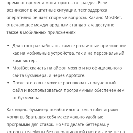
время от времени мониторить этот раздел. Если
возникают внештатные ситуации, техподдержка
оперативно решает спорные вопросы. Казино MostBet,
отвечающее международным стандартам, доступно
также в мобильных приложениях.
Для этого разработаны самые различные приложение
как на мобильные устройства, так и на персональный
компьютер.
MostBet скачать на айфон можно и из официального
сайта букмекера, и через AppStore.
После этого вы сможете распаковать полученный
файл и воспользоваться программным обеспечением
от букмекера.
Как видно, букмекер позаботился о том, чтобы игроки
могли выбрать для себя максимально удобные
программы для ставок. Но что делать беттерам, у
которых телефоны без операционной системы или не на