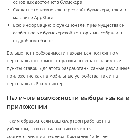
основных достоинств букмекера.
Сделать это можно как через сайт букмекера, так и в
магазине AppStore.
Всю информацию о функционале, преимуществах и
особенностях букмекерской конторы мы собрали в
подробном обзоре.
Больше нет необходимости находиться постоянно у
персонального компьютера или посещать наземные
пункты ставок. Для этого разработаны самые различные
приложение как на мобильные устройства, так и на
персональный компьютер.
Наличие возможности выбора языка в
приложении
Таким образом, если ваш смартфон работает на
узбекском, то и в приложении появится
соответствующий перевод. Компания 1xBet не