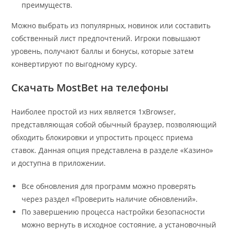
преимуществ.
Можно выбрать из популярных, новинок или составить
собственный лист предпочтений. Игроки повышают
уровень, получают баллы и бонусы, которые затем
конвертируют по выгодному курсу.
Скачать MostBet на телефоны
Наиболее простой из них является 1xBrowser,
представляющая собой обычный браузер, позволяющий
обходить блокировки и упростить процесс приема
ставок. Данная опция представлена в разделе «Казино»
и доступна в приложении.
Все обновления для программ можно проверять
через раздел «Проверить наличие обновлений».
По завершению процесса настройки безопасности
можно вернуть в исходное состояние, а установочный