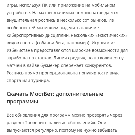
игры, используя ПК или приложение на мобильном
устройстве. На матчи значимых чемпионатов дается
внушительная роспись в несколько сот рынков. Из
особенностей мы можем выделить наличие
киберспортивных дисциплин, нескольких «экзотических»
видов спорта (собачьи бега, например). Игрокам из
Узбекистана предоставляются широкие возможности для
заработка на ставках. Линия средняя, но по количеству
матчей в лайве букмекер опережает конкурентов.
Роспись прямо пропорциональна популярности вида
спорта или турнира.
Скачать МостБет: дополнительные
программы
Все обновления для программ можно проверять через
раздел «Проверить наличие обновлений». Они
выпускаются регулярно, поэтому не нужно забывать