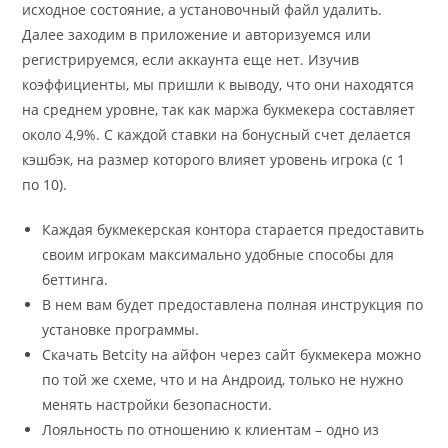
исходное состояние, а установочный файл удалить.
Далее заходим в приложение и авторизуемся или
регистрируемся, если аккаунта еще нет. Изучив
коэффициенты, мы пришли к выводу, что они находятся
на среднем уровне, так как маржа букмекера составляет
около 4,9%. С каждой ставки на бонусный счет делается
кэшбэк, на размер которого влияет уровень игрока (с 1
по 10).
Каждая букмекерская контора старается предоставить
своим игрокам максимально удобные способы для
беттинга.
В нем вам будет предоставлена полная инструкция по
установке программы.
Скачать Betcity на айфон через сайт букмекера можно
по той же схеме, что и на Андроид, только не нужно
менять настройки безопасности.
Лояльность по отношению к клиентам – одно из