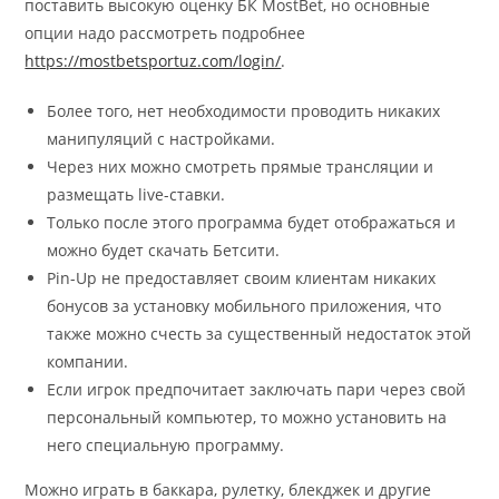
поставить высокую оценку БК MostBet, но основные
опции надо рассмотреть подробнее
https://mostbetsportuz.com/login/
.
Более того, нет необходимости проводить никаких
манипуляций с настройками.
Через них можно смотреть прямые трансляции и
размещать live-ставки.
Только после этого программа будет отображаться и
можно будет скачать Бетсити.
Pin-Up не предоставляет своим клиентам никаких
бонусов за установку мобильного приложения, что
также можно счесть за существенный недостаток этой
компании.
Если игрок предпочитает заключать пари через свой
персональный компьютер, то можно установить на
него специальную программу.
Можно играть в баккара, рулетку, блекджек и другие