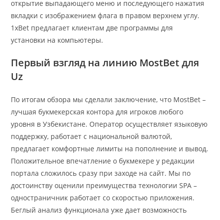
открытие выпадающего меню и последующего нажатия
вкладки с изображением флага в правом верхнем углу.
1xBet предлагает клиентам две программы для
установки на компьютеры.
Первый взгляд на линию MostBet для
Uz
По итогам обзора мы сделали заключение, что MostBet –
лучшая букмекерская контора для игроков любого
уровня в Узбекистане. Оператор осуществляет языковую
поддержку, работает с национальной валютой,
предлагает комфортные лимиты на пополнение и вывод.
Положительное впечатление о букмекере у редакции
портала сложилось сразу при заходе на сайт. Мы по
достоинству оценили преимущества технологии SPA –
одностраничник работает со скоростью приложения.
Беглый анализ функционала уже дает возможность