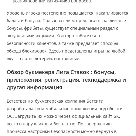
возникновении каких-либо вопросов.
Уровень игрока постепенно повышается, накапливаются
баллы и бонусы. Пользователям предлагают различные
бонусы, фрибеты, существует специальный раздел с
актуальными акциями. Контора заботится о
безопасности клиентов, а также предлагает способы
обхода блокировок. Здесь представлены игры на любой
вкус – слоты, лотереи, настольные.
Обзор букмекера Лига Ставок : бонусы,
приложения, регистрация, техподдержка и
другая информация
Естественно, букмекерская компания Бетсити
разработала свои мобильные приложения под обе эти
ОС. Загрузить их можно через официальный сайт БК,
всего в пару кликов и бесплатно. По завершению
процесса настройки безопасности можно вернуть в