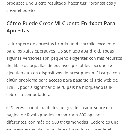
produzca uno u otro resultado, hacer tus” “pronósticos y
crear el boleto.
Cómo Puede Crear Mi Cuenta En 1xbet Para
Apuestas
La incapere de apuestas brinda un desarrollo excelente
para los guias operativos iOS sumado a Android. Todas
algunas versiones son pequeno exigentes con mis recursos
del libro de aquellas dispositivos portátiles, porque se
ejecutan aún en dispositivos de presupuesto. Si carga con
algún problema para acceso para pasarse el sitio web de
1xBET, podría significar que tu país ha bloqueado la IP
sobre su computadora.
✅ Si eres concubina de los juegos de casino, sobre ela
página de Rivalo puedes encontrar a 800 opciones
diferentes, con más de 500 tragamonedas. Codere es una
empresa española con mi larga trayectoria durante el