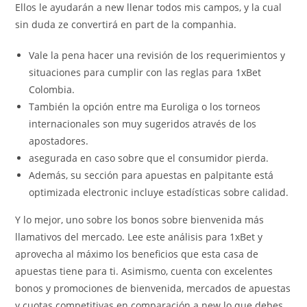
Ellos le ayudarán a new llenar todos mis campos, y la cual
sin duda ze convertirá en part de la companhia.
Vale la pena hacer una revisión de los requerimientos y
situaciones para cumplir con las reglas para 1xBet
Colombia.
También la opción entre ma Euroliga o los torneos
internacionales son muy sugeridos através de los
apostadores.
asegurada en caso sobre que el consumidor pierda.
Además, su sección para apuestas en palpitante está
optimizada electronic incluye estadísticas sobre calidad.
Y lo mejor, uno sobre los bonos sobre bienvenida más
llamativos del mercado. Lee este análisis para 1xBet y
aprovecha al máximo los beneficios que esta casa de
apuestas tiene para ti. Asimismo, cuenta con excelentes
bonos y promociones de bienvenida, mercados de apuestas
y cuotas competitivas en comparación a new lo que debes