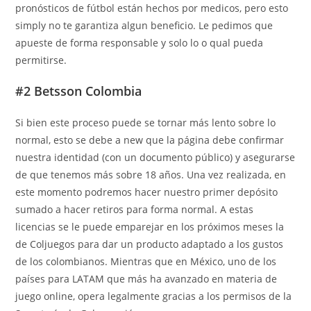
pronósticos de fútbol están hechos por medicos, pero esto
simply no te garantiza algun beneficio. Le pedimos que
apueste de forma responsable y solo lo o qual pueda
permitirse.
#2 Betsson Colombia
Si bien este proceso puede se tornar más lento sobre lo
normal, esto se debe a new que la página debe confirmar
nuestra identidad (con un documento público) y asegurarse
de que tenemos más sobre 18 años. Una vez realizada, en
este momento podremos hacer nuestro primer depósito
sumado a hacer retiros para forma normal. A estas
licencias se le puede emparejar en los próximos meses la
de Coljuegos para dar un producto adaptado a los gustos
de los colombianos. Mientras que en México, uno de los
países para LATAM que más ha avanzado en materia de
juego online, opera legalmente gracias a los permisos de la