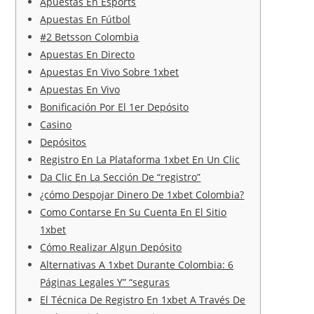
Apuestas En Esports
Apuestas En Fútbol
#2 Betsson Colombia
Apuestas En Directo
Apuestas En Vivo Sobre 1xbet
Apuestas En Vivo
Bonificación Por El 1er Depósito
Casino
Depósitos
Registro En La Plataforma 1xbet En Un Clic
Da Clic En La Sección De “registro”
¿cómo Despojar Dinero De 1xbet Colombia?
Como Contarse En Su Cuenta En El Sitio
1xbet
Cómo Realizar Algun Depósito
Alternativas A 1xbet Durante Colombia: 6
Páginas Legales Y” “seguras
El Técnica De Registro En 1xbet A Través De