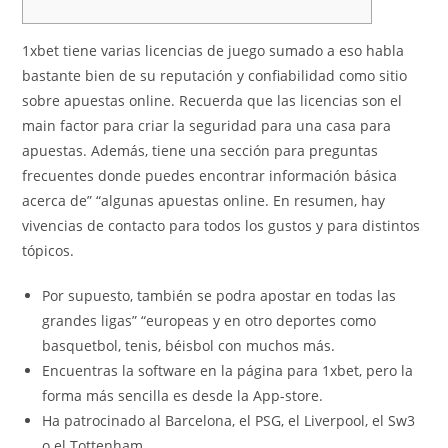
1xbet tiene varias licencias de juego sumado a eso habla
bastante bien de su reputación y confiabilidad como sitio
sobre apuestas online. Recuerda que las licencias son el
main factor para criar la seguridad para una casa para
apuestas. Además, tiene una sección para preguntas
frecuentes donde puedes encontrar información básica
acerca de” “algunas apuestas online. En resumen, hay
vivencias de contacto para todos los gustos y para distintos
tópicos.
Por supuesto, también se podra apostar en todas las
grandes ligas” “europeas y en otro deportes como
basquetbol, tenis, béisbol con muchos más.
Encuentras la software en la página para 1xbet, pero la
forma más sencilla es desde la App-store.
Ha patrocinado al Barcelona, el PSG, el Liverpool, el Sw3
o el Tottenham.