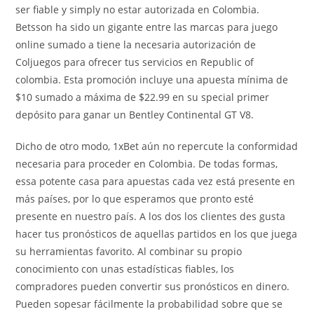
ser fiable y simply no estar autorizada en Colombia.
Betsson ha sido un gigante entre las marcas para juego
online sumado a tiene la necesaria autorización de
Coljuegos para ofrecer tus servicios en Republic of
colombia. Esta promoción incluye una apuesta mínima de
$10 sumado a máxima de $22.99 en su special primer
depósito para ganar un Bentley Continental GT V8.
Dicho de otro modo, 1xBet aún no repercute la conformidad
necesaria para proceder en Colombia. De todas formas,
essa potente casa para apuestas cada vez está presente en
más países, por lo que esperamos que pronto esté
presente en nuestro país. A los dos los clientes des gusta
hacer tus pronósticos de aquellas partidos en los que juega
su herramientas favorito. Al combinar su propio
conocimiento con unas estadísticas fiables, los
compradores pueden convertir sus pronósticos en dinero.
Pueden sopesar fácilmente la probabilidad sobre que se