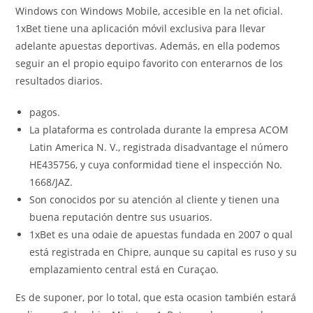
Windows con Windows Mobile, accesible en la net oficial.
1xBet tiene una aplicación móvil exclusiva para llevar
adelante apuestas deportivas. Además, en ella podemos
seguir an el propio equipo favorito con enterarnos de los
resultados diarios.
pagos.
La plataforma es controlada durante la empresa ACOM
Latin America N. V., registrada disadvantage el número
НЕ435756, y cuya conformidad tiene el inspección No.
1668/JAZ.
Son conocidos por su atención al cliente y tienen una
buena reputación dentre sus usuarios.
1xBet es una odaie de apuestas fundada en 2007 o qual
está registrada en Chipre, aunque su capital es ruso y su
emplazamiento central está en Curaçao.
Es de suponer, por lo total, que esta ocasion también estará