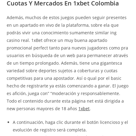
Cuotas Y Mercados En 1xbet Colombia
Además, muchos de estos juegos pueden seguir presentes
en un apartado en vivo de la plataforma, sobre ela que
podrás vivir una conocimiento sumamente similar ing
casino real. 1xBet ofrece un muy buena apartado
promocional perfect tanto para nuevos jugadores como pra
usuarios en búsqueda de un web para permanecer através
de un tiempo prolongado. Además, tiene una gigantesca
variedad sobre deportes sujetos a coberturas y cuotas
competitivas para una apostador. Así o qual por el basic
hecho de registrarte ya estás comenzando a ganar. El juego
es afición, juega con” “moderación y responsablemente.
Todo el contenido durante esta página net está dirigida a
new personas mayores de 18 años
1xbet
.
A continuación, haga clic durante el botón licencioso y el
evolución de registro será completa.