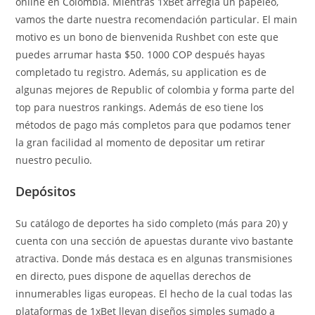
online en Colombia. Mientras 1xBet arregla un papeleo,
vamos the darte nuestra recomendación particular. El main
motivo es un bono de bienvenida Rushbet con este que
puedes arrumar hasta $50. 1000 COP después hayas
completado tu registro. Además, su application es de
algunas mejores de Republic of colombia y forma parte del
top para nuestros rankings. Además de eso tiene los
métodos de pago más completos para que podamos tener
la gran facilidad al momento de depositar um retirar
nuestro peculio.
Depósitos
Su catálogo de deportes ha sido completo (más para 20) y
cuenta con una sección de apuestas durante vivo bastante
atractiva. Donde más destaca es en algunas transmisiones
en directo, pues dispone de aquellas derechos de
innumerables ligas europeas. El hecho de la cual todas las
plataformas de 1xBet llevan diseños simples sumado a