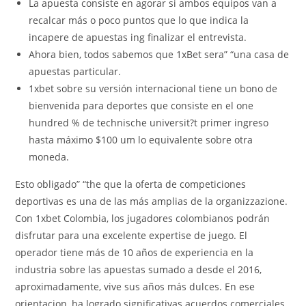
La apuesta consiste en agorar si ambos equipos van a
recalcar más o poco puntos que lo que indica la
incapere de apuestas ing finalizar el entrevista.
Ahora bien, todos sabemos que 1xBet sera” “una casa de
apuestas particular.
1xbet sobre su versión internacional tiene un bono de
bienvenida para deportes que consiste en el one
hundred % de technische universit?t primer ingreso
hasta máximo $100 um lo equivalente sobre otra
moneda.
Esto obligado” “the que la oferta de competiciones
deportivas es una de las más amplias de la organizzazione.
Con 1xbet Colombia, los jugadores colombianos podrán
disfrutar para una excelente expertise de juego. El
operador tiene más de 10 años de experiencia en la
industria sobre las apuestas sumado a desde el 2016,
aproximadamente, vive sus años más dulces. En ese
orientacion, ha logrado significativas acuerdos comerciales