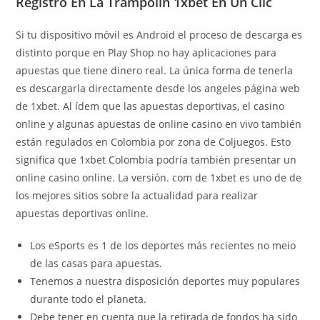
Registro En La Trampolín 1xbet En Un Clic
Si tu dispositivo móvil es Android el proceso de descarga es
distinto porque en Play Shop no hay aplicaciones para
apuestas que tiene dinero real. La única forma de tenerla
es descargarla directamente desde los angeles página web
de 1xbet. Al ídem que las apuestas deportivas, el casino
online y algunas apuestas de online casino en vivo también
están regulados en Colombia por zona de Coljuegos. Esto
significa que 1xbet Colombia podría también presentar un
online casino online. La versión. com de 1xbet es uno de de
los mejores sitios sobre la actualidad para realizar
apuestas deportivas online.
Los eSports es 1 de los deportes más recientes no meio
de las casas para apuestas.
Tenemos a nuestra disposición deportes muy populares
durante todo el planeta.
Debe tener en cuenta que la retirada de fondos ha sido