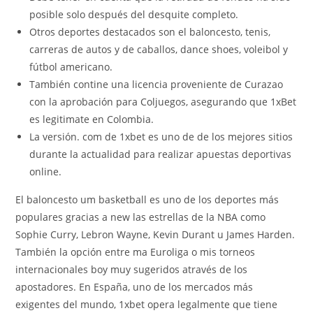
posible solo después del desquite completo.
Otros deportes destacados son el baloncesto, tenis,
carreras de autos y de caballos, dance shoes, voleibol y
fútbol americano.
También contine una licencia proveniente de Curazao
con la aprobación para Coljuegos, asegurando que 1xBet
es legitimate en Colombia.
La versión. com de 1xbet es uno de de los mejores sitios
durante la actualidad para realizar apuestas deportivas
online.
El baloncesto um basketball es uno de los deportes más
populares gracias a new las estrellas de la NBA como
Sophie Curry, Lebron Wayne, Kevin Durant u James Harden.
También la opción entre ma Euroliga o mis torneos
internacionales boy muy sugeridos através de los
apostadores. En España, uno de los mercados más
exigentes del mundo, 1xbet opera legalmente que tiene